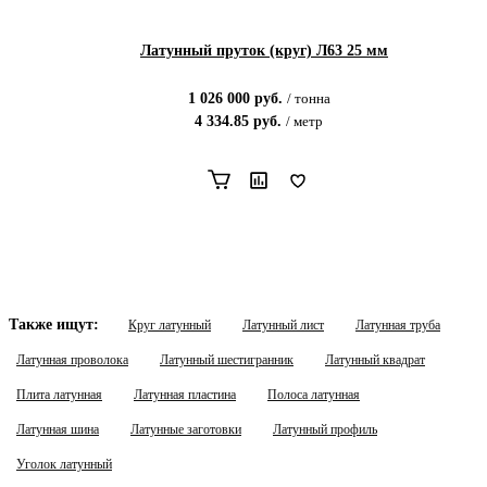
Латунный пруток (круг) Л63 25 мм
1 026 000
руб.
/
тонна
4 334.85
руб.
/
метр
Также ищут:
Круг латунный
Латунный лист
Латунная труба
Латунная проволока
Латунный шестигранник
Латунный квадрат
Плита латунная
Латунная пластина
Полоса латунная
Латунная шина
Латунные заготовки
Латунный профиль
Уголок латунный