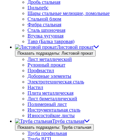
Дробь стальная
Цильпебс
Шары стальные мелющие, помольные
Стальной блюм
Фибра стальная
Сталь шпоночная
Втулка чугунная
Тавр (Балка тавровая)
Листовой прокат
Показать подразделы: Листовой прокат
Лист металлический
Рулонный прокат
Профнастил
Доборные элементы
Электротехническая сталь
Настил
Плита металлическая
Лист биметаллический
Полимерный лист
Инструментальная сталь
Износостойкие листы
Труба стальная
Показать подразделы: Труба стальная
Труба профильная
Труба ВГП