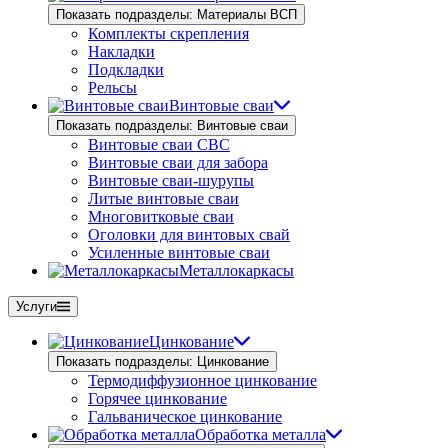
Показать подразделы: Материалы ВСП
Комплекты скрепления
Накладки
Подкладки
Рельсы
Винтовые сваи
Показать подразделы: Винтовые сваи
Винтовые сваи СВС
Винтовые сваи для забора
Винтовые сваи-шурупы
Литые винтовые сваи
Многовитковые сваи
Оголовки для винтовых свай
Усиленные винтовые сваи
Металлокаркасы
Услуги
Цинкование
Показать подразделы: Цинкование
Термодиффузионное цинкование
Горячее цинкование
Гальваническое цинкование
Обработка металла