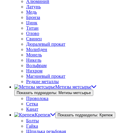
Алюминий
Латунь
Медь
Бронза
Цинк
Титан
Олово
Свинец
Дюралевый прокат
Молибден
Монель
Никель
Вольфрам
Нихром
Магниевый прокат
Редкие металлы
Метизы метсырье
Показать подразделы: Метизы метсырье
Проволока
Сетка
Канат
Крепеж
Показать подразделы: Крепеж
Болты
Гайка
Шпилька резьбовая