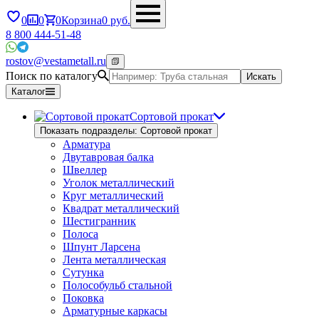
0
0
0
Корзина
0
руб.
8 800 444-51-48
rostov@vestametall.ru
Поиск по каталогу
Искать
Каталог
Сортовой прокат
Показать подразделы: Сортовой прокат
Арматура
Двутавровая балка
Швеллер
Уголок металлический
Круг металлический
Квадрат металлический
Шестигранник
Полоса
Шпунт Ларсена
Лента металлическая
Сутунка
Полособульб стальной
Поковка
Арматурные каркасы