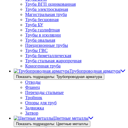
Труба ВГП оцинкованная
Труба электросварная
Магистральная труба
Труба бесшовная
Труба БУ
Труба газлифтная
Трубы в изоляции
Труба овальная
Прецизионные трубы
Трубы ГВС
Труба биметаллическая
Труба стальная жаропрочная
Криогенная труба
Трубопроводная арматура
Показать подразделы: Трубопроводная арматура
Отводы
Фланец
Переходы стальные
Тройник
Опоры для труб
Задвижка
Затвор
Цветные металлы
Показать подразделы: Цветные металлы