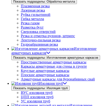
Показать подразделы: Обработка металла
Плазменная резка
Лазерная резка
Рубка гильотиной
Гибка металла
Резка газом
Размотка бухт
Сверловка отверстий
Резка и отмотка рулонов, штрипс
Ленточно-пильная резка
Гидроабразивная резка
Изготовление
арматурных каркасов
Показать подразделы: Изготовление арматурных каркасов
Пространственные арматурные каркасы
Каркасы арматурные для стены в грунте
Круглые арматурные каркасы
Плоские арматурные каркасы
Арматурные каркасы для буронабивных свай
Изоляция труб
Показать подразделы: Изоляция труб
ВУС изоляция труб
ЦПП изоляция труб
УС изоляция труб
Изготовление