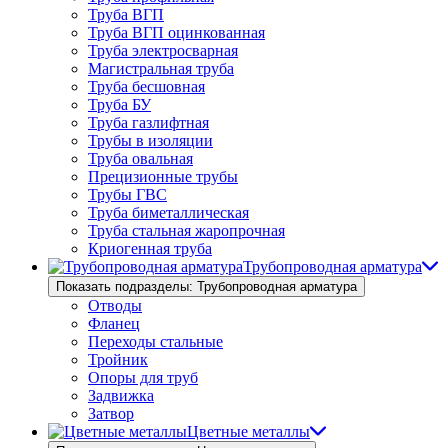
Труба ВГП
Труба ВГП оцинкованная
Труба электросварная
Магистральная труба
Труба бесшовная
Труба БУ
Труба газлифтная
Трубы в изоляции
Труба овальная
Прецизионные трубы
Трубы ГВС
Труба биметаллическая
Труба стальная жаропрочная
Криогенная труба
Трубопроводная арматура
Показать подразделы: Трубопроводная арматура
Отводы
Фланец
Переходы стальные
Тройник
Опоры для труб
Задвижка
Затвор
Цветные металлы