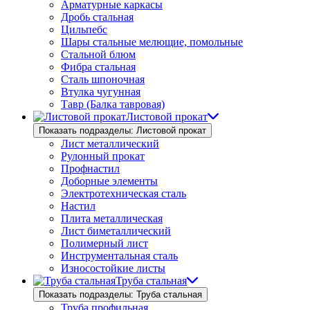
Арматурные каркасы
Дробь стальная
Цильпебс
Шары стальные мелющие, помольные
Стальной блюм
Фибра стальная
Сталь шпоночная
Втулка чугунная
Тавр (Балка тавровая)
Листовой прокат
Показать подразделы: Листовой прокат
Лист металлический
Рулонный прокат
Профнастил
Доборные элементы
Электротехническая сталь
Настил
Плита металлическая
Лист биметаллический
Полимерный лист
Инструментальная сталь
Износостойкие листы
Труба стальная
Показать подразделы: Труба стальная
Труба профильная