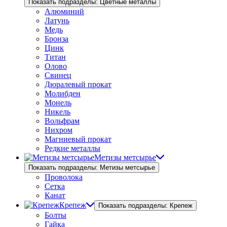
Показать подразделы: Цветные металлы
Алюминий
Латунь
Медь
Бронза
Цинк
Титан
Олово
Свинец
Дюралевый прокат
Молибден
Монель
Никель
Вольфрам
Нихром
Магниевый прокат
Редкие металлы
Метизы метсырье
Показать подразделы: Метизы метсырье
Проволока
Сетка
Канат
Крепеж
Показать подразделы: Крепеж
Болты
Гайка