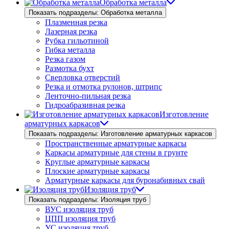
Обработка металла
Показать подразделы: Обработка металла
Плазменная резка
Лазерная резка
Рубка гильотиной
Гибка металла
Резка газом
Размотка бухт
Сверловка отверстий
Резка и отмотка рулонов, штрипс
Ленточно-пильная резка
Гидроабразивная резка
Изготовление
арматурных каркасов
Показать подразделы: Изготовление арматурных каркасов
Пространственные арматурные каркасы
Каркасы арматурные для стены в грунте
Круглые арматурные каркасы
Плоские арматурные каркасы
Арматурные каркасы для буронабивных свай
Изоляция труб
Показать подразделы: Изоляция труб
ВУС изоляция труб
ЦПП изоляция труб
УС изоляция труб