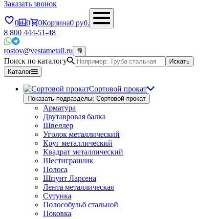
Заказать звонок
0
0
0
Корзина
0
руб.
8 800 444-51-48
rostov@vestametall.ru
Поиск по каталогу
Искать
Каталог
Сортовой прокат
Показать подразделы: Сортовой прокат
Арматура
Двутавровая балка
Швеллер
Уголок металлический
Круг металлический
Квадрат металлический
Шестигранник
Полоса
Шпунт Ларсена
Лента металлическая
Сутунка
Полособульб стальной
Поковка