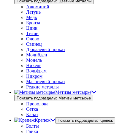
Показать подразделы: Цветные металлы
Алюминий
Латунь
Медь
Бронза
Цинк
Титан
Олово
Свинец
Дюралевый прокат
Молибден
Монель
Никель
Вольфрам
Нихром
Магниевый прокат
Редкие металлы
Метизы метсырье
Показать подразделы: Метизы метсырье
Проволока
Сетка
Канат
Крепеж
Показать подразделы: Крепеж
Болты
Гайка