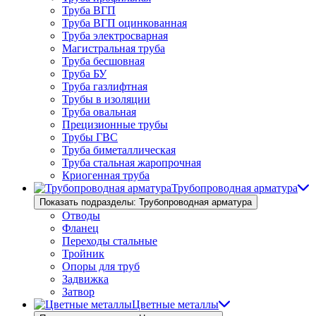
Труба ВГП
Труба ВГП оцинкованная
Труба электросварная
Магистральная труба
Труба бесшовная
Труба БУ
Труба газлифтная
Трубы в изоляции
Труба овальная
Прецизионные трубы
Трубы ГВС
Труба биметаллическая
Труба стальная жаропрочная
Криогенная труба
Трубопроводная арматура
Показать подразделы: Трубопроводная арматура
Отводы
Фланец
Переходы стальные
Тройник
Опоры для труб
Задвижка
Затвор
Цветные металлы