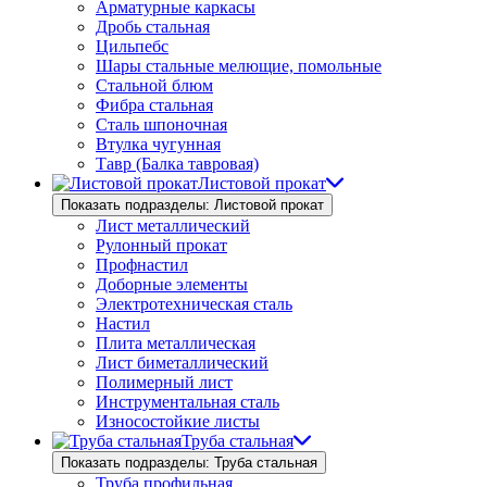
Арматурные каркасы
Дробь стальная
Цильпебс
Шары стальные мелющие, помольные
Стальной блюм
Фибра стальная
Сталь шпоночная
Втулка чугунная
Тавр (Балка тавровая)
Листовой прокат
Показать подразделы: Листовой прокат
Лист металлический
Рулонный прокат
Профнастил
Доборные элементы
Электротехническая сталь
Настил
Плита металлическая
Лист биметаллический
Полимерный лист
Инструментальная сталь
Износостойкие листы
Труба стальная
Показать подразделы: Труба стальная
Труба профильная