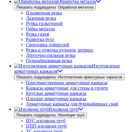
Обработка металла
Показать подразделы: Обработка металла
Плазменная резка
Лазерная резка
Рубка гильотиной
Гибка металла
Резка газом
Размотка бухт
Сверловка отверстий
Резка и отмотка рулонов, штрипс
Ленточно-пильная резка
Гидроабразивная резка
Изготовление
арматурных каркасов
Показать подразделы: Изготовление арматурных каркасов
Пространственные арматурные каркасы
Каркасы арматурные для стены в грунте
Круглые арматурные каркасы
Плоские арматурные каркасы
Арматурные каркасы для буронабивных свай
Изоляция труб
Показать подразделы: Изоляция труб
ВУС изоляция труб
ЦПП изоляция труб
УС изоляция труб