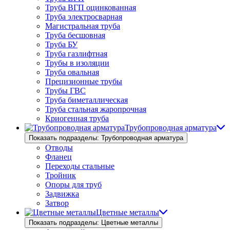
Труба ВГП оцинкованная
Труба электросварная
Магистральная труба
Труба бесшовная
Труба БУ
Труба газлифтная
Трубы в изоляции
Труба овальная
Прецизионные трубы
Трубы ГВС
Труба биметаллическая
Труба стальная жаропрочная
Криогенная труба
Трубопроводная арматура
Показать подразделы: Трубопроводная арматура
Отводы
Фланец
Переходы стальные
Тройник
Опоры для труб
Задвижка
Затвор
Цветные металлы
Показать подразделы: Цветные металлы