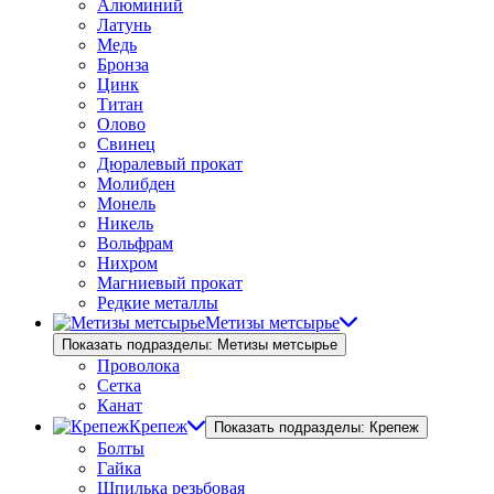
Алюминий
Латунь
Медь
Бронза
Цинк
Титан
Олово
Свинец
Дюралевый прокат
Молибден
Монель
Никель
Вольфрам
Нихром
Магниевый прокат
Редкие металлы
Метизы метсырье
Показать подразделы: Метизы метсырье
Проволока
Сетка
Канат
Крепеж
Показать подразделы: Крепеж
Болты
Гайка
Шпилька резьбовая