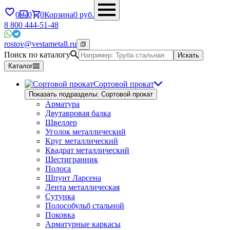
0
0
0
Корзина
0
руб.
8 800 444-51-48
rostov@vestametall.ru
Поиск по каталогу
Искать
Каталог
Сортовой прокат
Показать подразделы: Сортовой прокат
Арматура
Двутавровая балка
Швеллер
Уголок металлический
Круг металлический
Квадрат металлический
Шестигранник
Полоса
Шпунт Ларсена
Лента металлическая
Сутунка
Полособульб стальной
Поковка
Арматурные каркасы