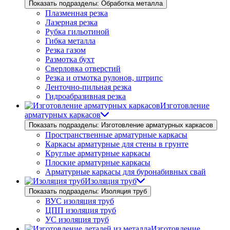
Показать подразделы: Обработка металла
Плазменная резка
Лазерная резка
Рубка гильотиной
Гибка металла
Резка газом
Размотка бухт
Сверловка отверстий
Резка и отмотка рулонов, штрипс
Ленточно-пильная резка
Гидроабразивная резка
Изготовление
арматурных каркасов
Показать подразделы: Изготовление арматурных каркасов
Пространственные арматурные каркасы
Каркасы арматурные для стены в грунте
Круглые арматурные каркасы
Плоские арматурные каркасы
Арматурные каркасы для буронабивных свай
Изоляция труб
Показать подразделы: Изоляция труб
ВУС изоляция труб
ЦПП изоляция труб
УС изоляция труб
Изготовление