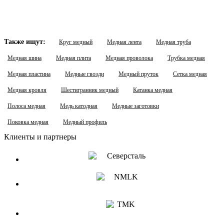
Также ищут:
Круг медный
Медная лента
Медная труба
Медная шина
Медная плита
Медная проволока
Трубка медная
Медная пластина
Медные гвозди
Медный пруток
Сетка медная
Медная кровля
Шестигранник медный
Катанка медная
Полоса медная
Медь катодная
Медные заготовки
Поковка медная
Медный профиль
Клиенты и партнеры