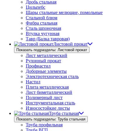
Дробь стальная
Цильпебс
Шары стальные мелющие, помольные
Стальной блюм
Фибра стальная
Сталь шпоночная
Втулка чугунная
Тавр (Балка тавровая)
Листовой прокат
Показать подразделы: Листовой прокат
Лист металлический
Рулонный прокат
Профнастил
Доборные элементы
Электротехническая сталь
Настил
Плита металлическая
Лист биметаллический
Полимерный лист
Инструментальная сталь
Износостойкие листы
Труба стальная
Показать подразделы: Труба стальная
Труба профильная
Труба ВГП