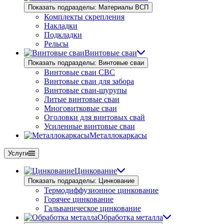
Показать подразделы: Материалы ВСП
Комплекты скрепления
Накладки
Подкладки
Рельсы
Винтовые сваи
Показать подразделы: Винтовые сваи
Винтовые сваи СВС
Винтовые сваи для забора
Винтовые сваи-шурупы
Литые винтовые сваи
Многовитковые сваи
Оголовки для винтовых свай
Усиленные винтовые сваи
Металлокаркасы
Услуги
Цинкование
Показать подразделы: Цинкование
Термодиффузионное цинкование
Горячее цинкование
Гальваническое цинкование
Обработка металла