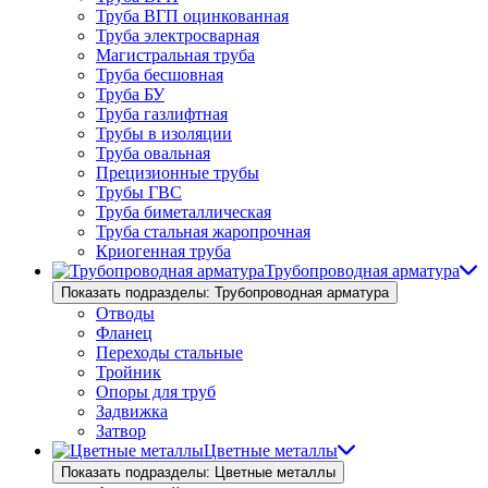
Труба ВГП оцинкованная
Труба электросварная
Магистральная труба
Труба бесшовная
Труба БУ
Труба газлифтная
Трубы в изоляции
Труба овальная
Прецизионные трубы
Трубы ГВС
Труба биметаллическая
Труба стальная жаропрочная
Криогенная труба
Трубопроводная арматура
Показать подразделы: Трубопроводная арматура
Отводы
Фланец
Переходы стальные
Тройник
Опоры для труб
Задвижка
Затвор
Цветные металлы
Показать подразделы: Цветные металлы