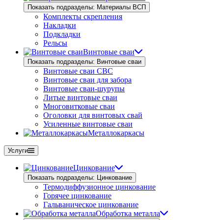
Показать подразделы: Материалы ВСП
Комплекты скрепления
Накладки
Подкладки
Рельсы
Винтовые сваи
Показать подразделы: Винтовые сваи
Винтовые сваи СВС
Винтовые сваи для забора
Винтовые сваи-шурупы
Литые винтовые сваи
Многовитковые сваи
Оголовки для винтовых свай
Усиленные винтовые сваи
Металлокаркасы
Услуги
Цинкование
Показать подразделы: Цинкование
Термодиффузионное цинкование
Горячее цинкование
Гальваническое цинкование
Обработка металла