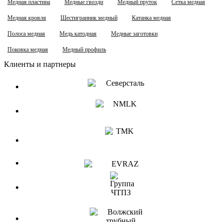
Медная пластина
Медные гвозди
Медный пруток
Сетка медная
Медная кровля
Шестигранник медный
Катанка медная
Полоса медная
Медь катодная
Медные заготовки
Поковка медная
Медный профиль
Клиенты и партнеры