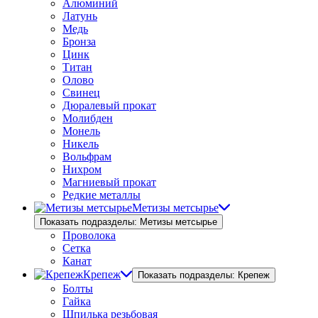
Алюминий
Латунь
Медь
Бронза
Цинк
Титан
Олово
Свинец
Дюралевый прокат
Молибден
Монель
Никель
Вольфрам
Нихром
Магниевый прокат
Редкие металлы
Метизы метсырье
Показать подразделы: Метизы метсырье
Проволока
Сетка
Канат
Крепеж
Показать подразделы: Крепеж
Болты
Гайка
Шпилька резьбовая