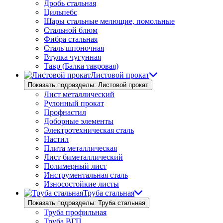
Дробь стальная
Цильпебс
Шары стальные мелющие, помольные
Стальной блюм
Фибра стальная
Сталь шпоночная
Втулка чугунная
Тавр (Балка тавровая)
Листовой прокат
Показать подразделы: Листовой прокат
Лист металлический
Рулонный прокат
Профнастил
Доборные элементы
Электротехническая сталь
Настил
Плита металлическая
Лист биметаллический
Полимерный лист
Инструментальная сталь
Износостойкие листы
Труба стальная
Показать подразделы: Труба стальная
Труба профильная
Труба ВГП