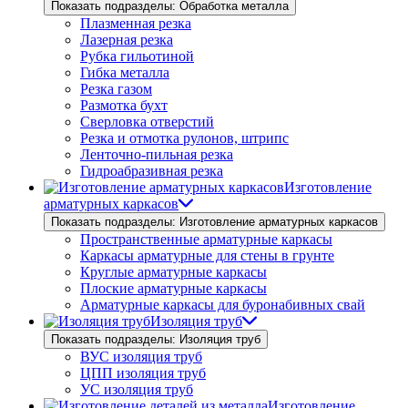
Показать подразделы: Обработка металла
Плазменная резка
Лазерная резка
Рубка гильотиной
Гибка металла
Резка газом
Размотка бухт
Сверловка отверстий
Резка и отмотка рулонов, штрипс
Ленточно-пильная резка
Гидроабразивная резка
Изготовление
арматурных каркасов
Показать подразделы: Изготовление арматурных каркасов
Пространственные арматурные каркасы
Каркасы арматурные для стены в грунте
Круглые арматурные каркасы
Плоские арматурные каркасы
Арматурные каркасы для буронабивных свай
Изоляция труб
Показать подразделы: Изоляция труб
ВУС изоляция труб
ЦПП изоляция труб
УС изоляция труб
Изготовление