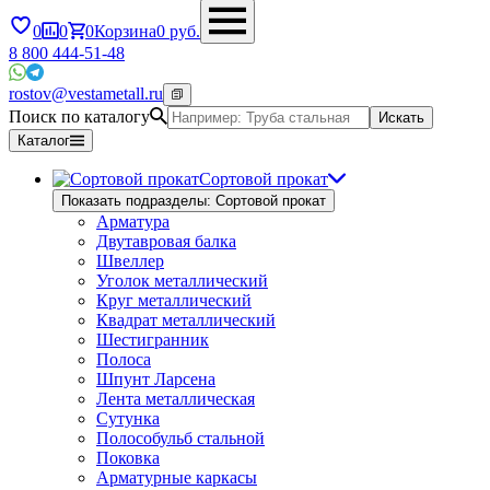
0
0
0
Корзина
0
руб.
8 800 444-51-48
rostov@vestametall.ru
Поиск по каталогу
Искать
Каталог
Сортовой прокат
Показать подразделы: Сортовой прокат
Арматура
Двутавровая балка
Швеллер
Уголок металлический
Круг металлический
Квадрат металлический
Шестигранник
Полоса
Шпунт Ларсена
Лента металлическая
Сутунка
Полособульб стальной
Поковка
Арматурные каркасы