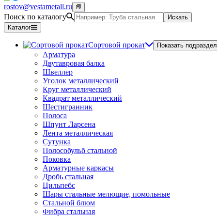
rostov@vestametall.ru
Поиск по каталогу
Искать
Каталог
Сортовой прокат
Показать подраздел
Арматура
Двутавровая балка
Швеллер
Уголок металлический
Круг металлический
Квадрат металлический
Шестигранник
Полоса
Шпунт Ларсена
Лента металлическая
Сутунка
Полособульб стальной
Поковка
Арматурные каркасы
Дробь стальная
Цильпебс
Шары стальные мелющие, помольные
Стальной блюм
Фибра стальная