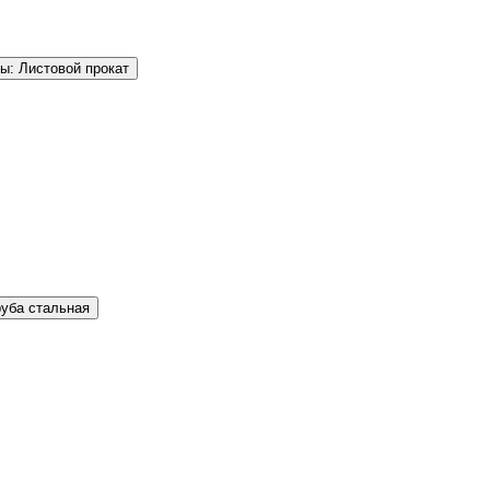
ы: Листовой прокат
руба стальная