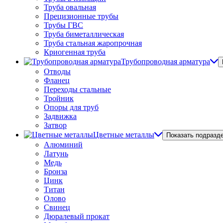
Труба овальная
Прецизионные трубы
Трубы ГВС
Труба биметаллическая
Труба стальная жаропрочная
Криогенная труба
Трубопроводная арматура
Отводы
Фланец
Переходы стальные
Тройник
Опоры для труб
Задвижка
Затвор
Цветные металлы
Показать подразд
Алюминий
Латунь
Медь
Бронза
Цинк
Титан
Олово
Свинец
Дюралевый прокат