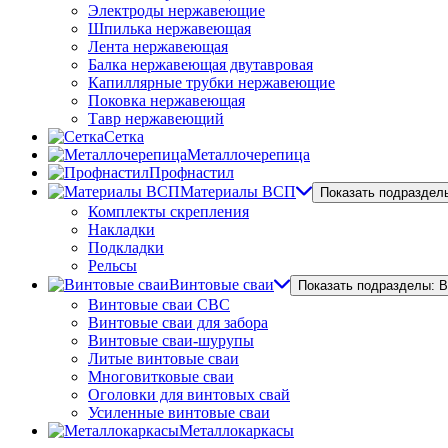
Электроды нержавеющие
Шпилька нержавеющая
Лента нержавеющая
Балка нержавеющая двутавровая
Капиллярные трубки нержавеющие
Поковка нержавеющая
Тавр нержавеющий
Сетка
Металлочерепица
Профнастил
Материалы ВСП
Показать подраздел
Комплекты скрепления
Накладки
Подкладки
Рельсы
Винтовые сваи
Показать подразделы: 
Винтовые сваи СВС
Винтовые сваи для забора
Винтовые сваи-шурупы
Литые винтовые сваи
Многовитковые сваи
Оголовки для винтовых свай
Усиленные винтовые сваи
Металлокаркасы