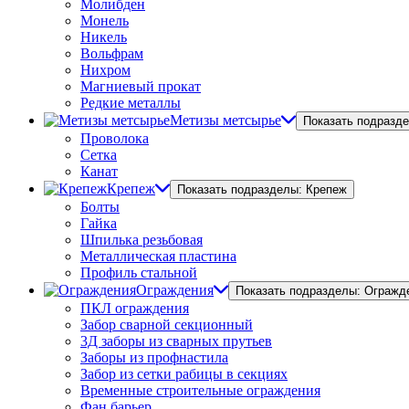
Молибден
Монель
Никель
Вольфрам
Нихром
Магниевый прокат
Редкие металлы
Метизы метсырье
Показать подразд
Проволока
Сетка
Канат
Крепеж
Показать подразделы: Крепеж
Болты
Гайка
Шпилька резьбовая
Металлическая пластина
Профиль стальной
Ограждения
Показать подразделы: Огражд
ПКЛ ограждения
Забор сварной секционный
3Д заборы из сварных прутьев
Заборы из профнастила
Забор из сетки рабицы в секциях
Временные строительные ограждения
Фан барьер