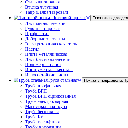
Сталь шпоночная
Втулка чугунная
Тавр (Балка тавровая)
Листовой прокат
Показать подраздел
Лист металлический
Рулонный прокат
Профнастил
Доборные элементы
Электротехническая сталь
Настил
Плита металлическая
Лист биметаллический
Полимерный лист
Инструментальная сталь
Износостойкие листы
Труба стальная
Показать подразделы: Т
Труба профильная
Труба ВГП
Труба ВГП оцинкованная
Труба электросварная
Магистральная труба
Труба бесшовная
Труба БУ
Труба газлифтная
Трубы в изоляции