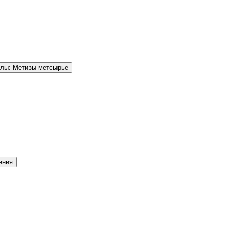
елы: Метизы метсырье
ения