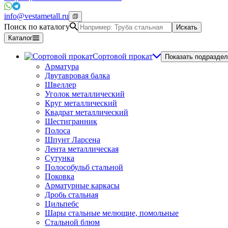
info@vestametall.ru
Поиск по каталогу
Искать
Каталог
Сортовой прокат
Показать подраздел
Арматура
Двутавровая балка
Швеллер
Уголок металлический
Круг металлический
Квадрат металлический
Шестигранник
Полоса
Шпунт Ларсена
Лента металлическая
Сутунка
Полособульб стальной
Поковка
Арматурные каркасы
Дробь стальная
Цильпебс
Шары стальные мелющие, помольные
Стальной блюм