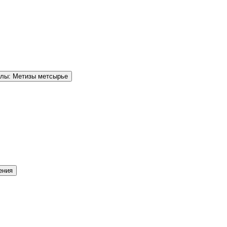
елы: Метизы метсырье
ения