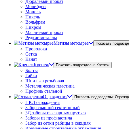
Дюралевый прокат
Молибден
Монель
Никель
Вольфрам
Нихром
Магниевый прокат
Редкие металлы
Метизы метсырье
Показать подразд
Проволока
Сетка
Канат
Крепеж
Показать подразделы: Крепеж
Болты
Гайка
Шпилька резьбовая
Металлическая пластина
Профиль стальной
Ограждения
Показать подразделы: Огражд
ПКЛ ограждения
Забор сварной секционный
3Д заборы из сварных прутьев
Заборы из профнастила
Забор из сетки рабицы в секциях
Временные строительные ограждения