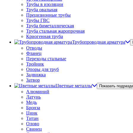
Трубы в изоляции
Труба овальная
Прецизионные трубы
Трубы ГВС
Труба биметаллическая
Труба стальная жаропрочная
Криогенная труба
Трубопроводная арматура
Отводы
Фланец
Переходы стальные
Тройник
Опоры для труб
Задвижка
Затвор
Цветные металлы
Показать подразд
Алюминий
Латунь
Медь
Бронза
Цинк
Титан
Олово
Свинец