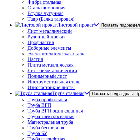
Фибра стальная
Сталь шпоночная
Втулка чугунная
Тавр (Балка тавровая)
Листовой прокат
Показать подраздел
Лист металлический
Рулонный прокат
Профнастил
Доборные элементы
Электротехническая сталь
Настил
Плита металлическая
Лист биметаллический
Полимерный лист
Инструментальная сталь
Износостойкие листы
Труба стальная
Показать подразделы: Т
Труба профильная
Труба ВГП
Труба ВГП оцинкованная
Труба электросварная
Магистральная труба
Труба бесшовная
Труба БУ
Труба газлифтная