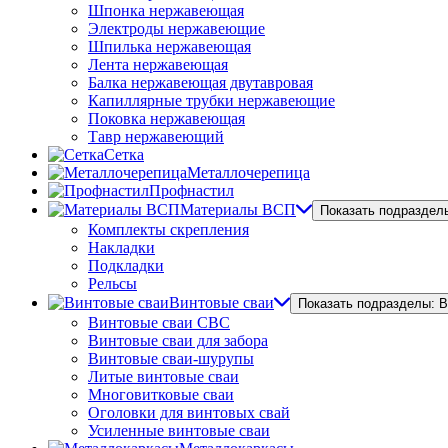
Шпонка нержавеющая
Электроды нержавеющие
Шпилька нержавеющая
Лента нержавеющая
Балка нержавеющая двутавровая
Капиллярные трубки нержавеющие
Поковка нержавеющая
Тавр нержавеющий
Сетка
Металлочерепица
Профнастил
Материалы ВСП
Показать подраздел
Комплекты скрепления
Накладки
Подкладки
Рельсы
Винтовые сваи
Показать подразделы: 
Винтовые сваи СВС
Винтовые сваи для забора
Винтовые сваи-шурупы
Литые винтовые сваи
Многовитковые сваи
Оголовки для винтовых свай
Усиленные винтовые сваи