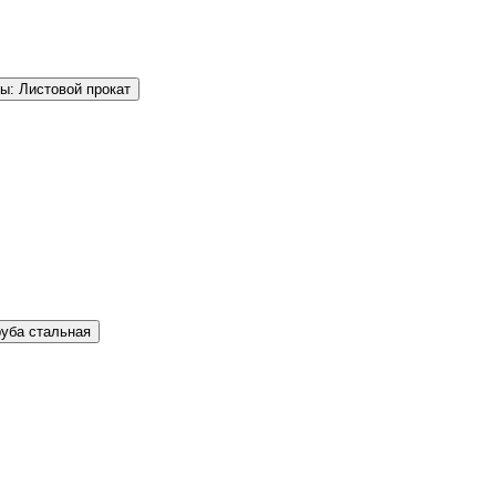
ы: Листовой прокат
руба стальная