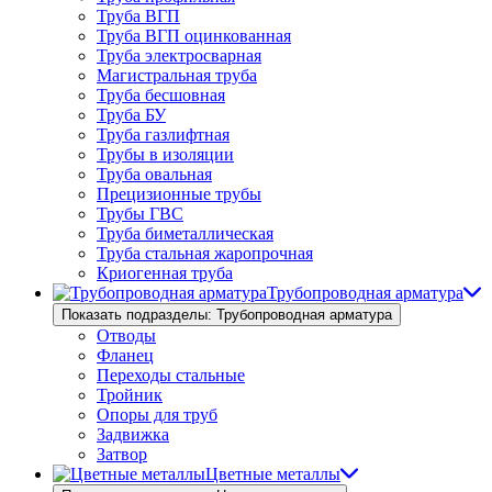
Труба ВГП
Труба ВГП оцинкованная
Труба электросварная
Магистральная труба
Труба бесшовная
Труба БУ
Труба газлифтная
Трубы в изоляции
Труба овальная
Прецизионные трубы
Трубы ГВС
Труба биметаллическая
Труба стальная жаропрочная
Криогенная труба
Трубопроводная арматура
Показать подразделы: Трубопроводная арматура
Отводы
Фланец
Переходы стальные
Тройник
Опоры для труб
Задвижка
Затвор
Цветные металлы