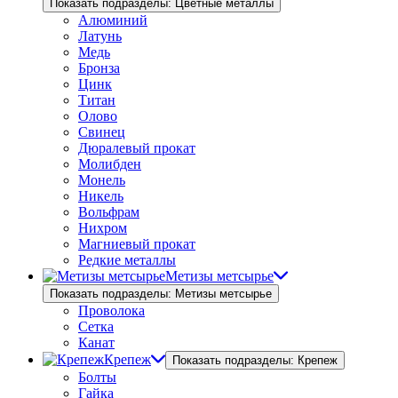
Показать подразделы: Цветные металлы
Алюминий
Латунь
Медь
Бронза
Цинк
Титан
Олово
Свинец
Дюралевый прокат
Молибден
Монель
Никель
Вольфрам
Нихром
Магниевый прокат
Редкие металлы
Метизы метсырье
Показать подразделы: Метизы метсырье
Проволока
Сетка
Канат
Крепеж
Показать подразделы: Крепеж
Болты
Гайка