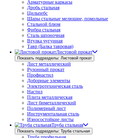
Арматурные каркасы
Дробь стальная
Цильпебс
Шары стальные мелющие, помольные
Стальной блюм
Фибра стальная
Сталь шпоночная
Втулка чугунная
Тавр (Балка тавровая)
Листовой прокат
Показать подразделы: Листовой прокат
Лист металлический
Рулонный прокат
Профнастил
Доборные элементы
Электротехническая сталь
Настил
Плита металлическая
Лист биметаллический
Полимерный лист
Инструментальная сталь
Износостойкие листы
Труба стальная
Показать подразделы: Труба стальная
Труба профильная