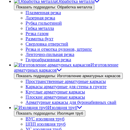
Обработка металла
Показать подразделы: Обработка металла
Плазменная резка
Лазерная резка
Рубка гильотиной
Гибка металла
Резка газом
Размотка бухт
Сверловка отверстий
Резка и отмотка рулонов, штрипс
Ленточно-пильная резка
Гидроабразивная резка
Изготовление
арматурных каркасов
Показать подразделы: Изготовление арматурных каркасов
Пространственные арматурные каркасы
Каркасы арматурные для стены в грунте
Круглые арматурные каркасы
Плоские арматурные каркасы
Арматурные каркасы для буронабивных свай
Изоляция труб
Показать подразделы: Изоляция труб
ВУС изоляция труб
ЦПП изоляция труб
УС изоляция труб