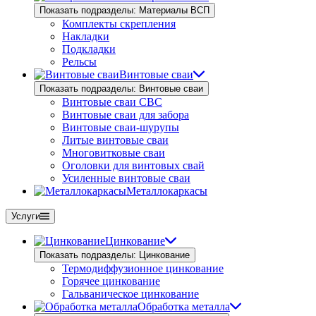
Показать подразделы: Материалы ВСП
Комплекты скрепления
Накладки
Подкладки
Рельсы
Винтовые сваи
Показать подразделы: Винтовые сваи
Винтовые сваи СВС
Винтовые сваи для забора
Винтовые сваи-шурупы
Литые винтовые сваи
Многовитковые сваи
Оголовки для винтовых свай
Усиленные винтовые сваи
Металлокаркасы
Услуги
Цинкование
Показать подразделы: Цинкование
Термодиффузионное цинкование
Горячее цинкование
Гальваническое цинкование
Обработка металла