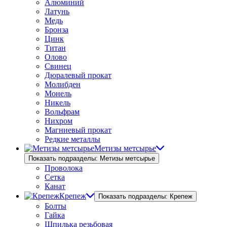
Алюминий
Латунь
Медь
Бронза
Цинк
Титан
Олово
Свинец
Дюралевый прокат
Молибден
Монель
Никель
Вольфрам
Нихром
Магниевый прокат
Редкие металлы
Метизы метсырье
Показать подразделы: Метизы метсырье
Проволока
Сетка
Канат
Крепеж
Показать подразделы: Крепеж
Болты
Гайка
Шпилька резьбовая