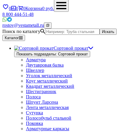
0
0
0
Корзина
0
руб.
8 800 444-51-48
rostov@vestametall.ru
Поиск по каталогу
Искать
Каталог
Сортовой прокат
Показать подразделы: Сортовой прокат
Арматура
Двутавровая балка
Швеллер
Уголок металлический
Круг металлический
Квадрат металлический
Шестигранник
Полоса
Шпунт Ларсена
Лента металлическая
Сутунка
Полособульб стальной
Поковка
Арматурные каркасы