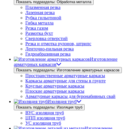
Показать подразделы: Обработка металла
Плазменная резка
Лазерная резка
Рубка гильотиной
Гибка металла
Резка газом
Размотка бухт
Сверловка отверстий
Резка и отмотка рулонов, штрипс
Ленточно-пильная резка
Гидроабразивная резка
Изготовление
арматурных каркасов
Показать подразделы: Изготовление арматурных каркасов
Пространственные арматурные каркасы
Каркасы арматурные для стены в грунте
Круглые арматурные каркасы
Плоские арматурные каркасы
Арматурные каркасы для буронабивных свай
Изоляция труб
Показать подразделы: Изоляция труб
ВУС изоляция труб
ЦПП изоляция труб
УС изоляция труб
Изготовление