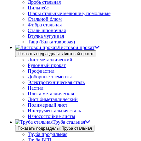
Дробь стальная
Цильпебс
Шары стальные мелющие, помольные
Стальной блюм
Фибра стальная
Сталь шпоночная
Втулка чугунная
Тавр (Балка тавровая)
Листовой прокат
Показать подразделы: Листовой прокат
Лист металлический
Рулонный прокат
Профнастил
Доборные элементы
Электротехническая сталь
Настил
Плита металлическая
Лист биметаллический
Полимерный лист
Инструментальная сталь
Износостойкие листы
Труба стальная
Показать подразделы: Труба стальная
Труба профильная
Труба ВГП