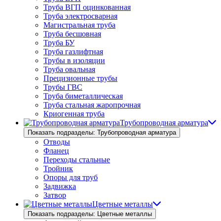
Труба ВГП оцинкованная
Труба электросварная
Магистральная труба
Труба бесшовная
Труба БУ
Труба газлифтная
Трубы в изоляции
Труба овальная
Прецизионные трубы
Трубы ГВС
Труба биметаллическая
Труба стальная жаропрочная
Криогенная труба
Трубопроводная арматура
Показать подразделы: Трубопроводная арматура
Отводы
Фланец
Переходы стальные
Тройник
Опоры для труб
Задвижка
Затвор
Цветные металлы
Показать подразделы: Цветные металлы