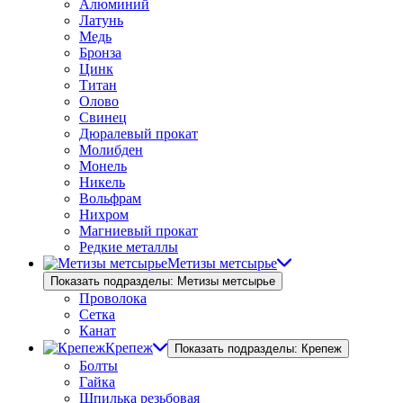
Алюминий
Латунь
Медь
Бронза
Цинк
Титан
Олово
Свинец
Дюралевый прокат
Молибден
Монель
Никель
Вольфрам
Нихром
Магниевый прокат
Редкие металлы
Метизы метсырье
Показать подразделы: Метизы метсырье
Проволока
Сетка
Канат
Крепеж
Показать подразделы: Крепеж
Болты
Гайка
Шпилька резьбовая