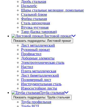
Дробь стальная
Цильпебс
Шары стальные мелющие, помольные
Стальной блюм
Фибра стальная
Сталь шпоночная
Втулка чугунная
Тавр (Балка тавровая)
Листовой прокат
Показать подразделы: Листовой прокат
Лист металлический
Рулонный прокат
Профнастил
Доборные элементы
Электротехническая сталь
Настил
Плита металлическая
Лист биметаллический
Полимерный лист
Инструментальная сталь
Износостойкие листы
Труба стальная
Показать подразделы: Труба стальная
Труба профильная
Труба ВГП