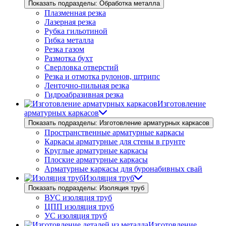
Показать подразделы: Обработка металла
Плазменная резка
Лазерная резка
Рубка гильотиной
Гибка металла
Резка газом
Размотка бухт
Сверловка отверстий
Резка и отмотка рулонов, штрипс
Ленточно-пильная резка
Гидроабразивная резка
Изготовление
арматурных каркасов
Показать подразделы: Изготовление арматурных каркасов
Пространственные арматурные каркасы
Каркасы арматурные для стены в грунте
Круглые арматурные каркасы
Плоские арматурные каркасы
Арматурные каркасы для буронабивных свай
Изоляция труб
Показать подразделы: Изоляция труб
ВУС изоляция труб
ЦПП изоляция труб
УС изоляция труб
Изготовление