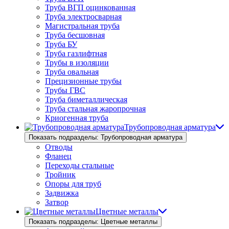
Труба ВГП оцинкованная
Труба электросварная
Магистральная труба
Труба бесшовная
Труба БУ
Труба газлифтная
Трубы в изоляции
Труба овальная
Прецизионные трубы
Трубы ГВС
Труба биметаллическая
Труба стальная жаропрочная
Криогенная труба
Трубопроводная арматура
Показать подразделы: Трубопроводная арматура
Отводы
Фланец
Переходы стальные
Тройник
Опоры для труб
Задвижка
Затвор
Цветные металлы
Показать подразделы: Цветные металлы