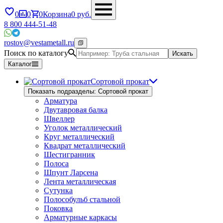
0
0
0
Корзина
0
руб.
8 800 444-51-48
rostov@vestametall.ru
Поиск по каталогу
Искать
Каталог
Сортовой прокат
Показать подразделы: Сортовой прокат
Арматура
Двутавровая балка
Швеллер
Уголок металлический
Круг металлический
Квадрат металлический
Шестигранник
Полоса
Шпунт Ларсена
Лента металлическая
Сутунка
Полособульб стальной
Поковка
Арматурные каркасы