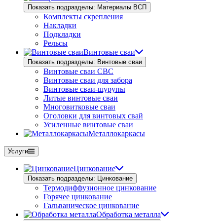
Показать подразделы: Материалы ВСП
Комплекты скрепления
Накладки
Подкладки
Рельсы
Винтовые сваи
Показать подразделы: Винтовые сваи
Винтовые сваи СВС
Винтовые сваи для забора
Винтовые сваи-шурупы
Литые винтовые сваи
Многовитковые сваи
Оголовки для винтовых свай
Усиленные винтовые сваи
Металлокаркасы
Услуги
Цинкование
Показать подразделы: Цинкование
Термодиффузионное цинкование
Горячее цинкование
Гальваническое цинкование
Обработка металла