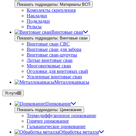
Показать подразделы: Материалы ВСП
Комплекты скрепления
Накладки
Подкладки
Рельсы
Винтовые сваи
Показать подразделы: Винтовые сваи
Винтовые сваи СВС
Винтовые сваи для забора
Винтовые сваи-шурупы
Литые винтовые сваи
Многовитковые сваи
Оголовки для винтовых свай
Усиленные винтовые сваи
Металлокаркасы
Услуги
Цинкование
Показать подразделы: Цинкование
Термодиффузионное цинкование
Горячее цинкование
Гальваническое цинкование
Обработка металла