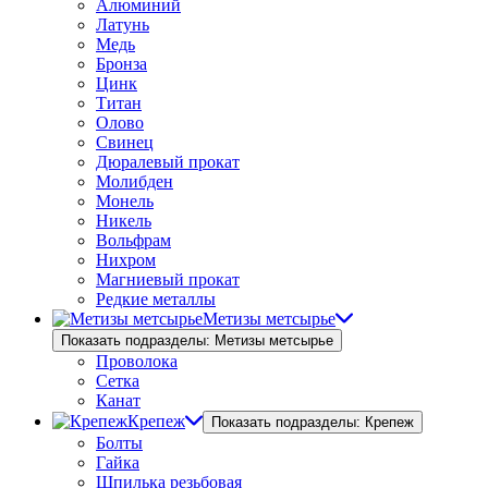
Алюминий
Латунь
Медь
Бронза
Цинк
Титан
Олово
Свинец
Дюралевый прокат
Молибден
Монель
Никель
Вольфрам
Нихром
Магниевый прокат
Редкие металлы
Метизы метсырье
Показать подразделы: Метизы метсырье
Проволока
Сетка
Канат
Крепеж
Показать подразделы: Крепеж
Болты
Гайка
Шпилька резьбовая