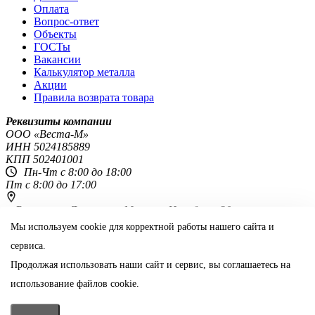
Оплата
Вопрос-ответ
Объекты
ГОСТы
Вакансии
Калькулятор металла
Акции
Правила возврата товара
Реквизиты компании
OOO «Веста-М»
ИНН
5024185889
КПП
502401001
Пн-Чт с 8:00 до 18:00
Пт с 8:00 до 17:00
г. Ростов-на-Дону,
пр-т Михаила Нагибина, 30
8 800 444-51-48
Мы используем cookie для корректной работы нашего сайта и
сервиса.
rostov@vestametall.ru
Продолжая использовать наши сайт и сервис, вы соглашаетесь на
Поделиться:
использование файлов cookie.
Информация на сайте не является публичной офертой
📞