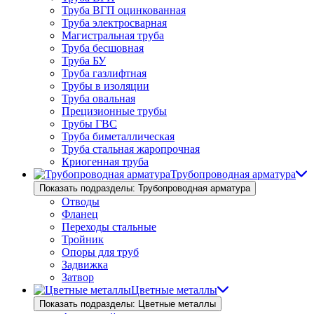
Труба ВГП оцинкованная
Труба электросварная
Магистральная труба
Труба бесшовная
Труба БУ
Труба газлифтная
Трубы в изоляции
Труба овальная
Прецизионные трубы
Трубы ГВС
Труба биметаллическая
Труба стальная жаропрочная
Криогенная труба
Трубопроводная арматура
Показать подразделы: Трубопроводная арматура
Отводы
Фланец
Переходы стальные
Тройник
Опоры для труб
Задвижка
Затвор
Цветные металлы
Показать подразделы: Цветные металлы