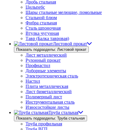
Дробь стальная
Цильпебс
Шары стальные мелющие, помольные
Стальной блюм
Фибра стальная
Сталь шпоночная
Втулка чугунная
Тавр (Балка тавровая)
Листовой прокат
Показать подразделы: Листовой прокат
Лист металлический
Рулонный прокат
Профнастил
Доборные элементы
Электротехническая сталь
Настил
Плита металлическая
Лист биметаллический
Полимерный лист
Инструментальная сталь
Износостойкие листы
Труба стальная
Показать подразделы: Труба стальная
Труба профильная
Труба ВГП