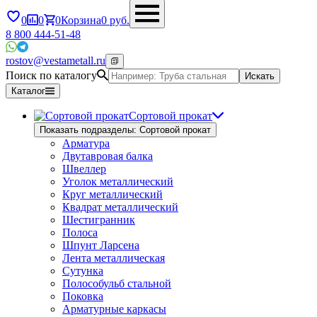
0
0
0
Корзина
0
руб.
8 800 444-51-48
rostov@vestametall.ru
Поиск по каталогу
Искать
Каталог
Сортовой прокат
Показать подразделы: Сортовой прокат
Арматура
Двутавровая балка
Швеллер
Уголок металлический
Круг металлический
Квадрат металлический
Шестигранник
Полоса
Шпунт Ларсена
Лента металлическая
Сутунка
Полособульб стальной
Поковка
Арматурные каркасы