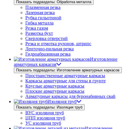
Показать подразделы: Обработка металла
Плазменная резка
Лазерная резка
Рубка гильотиной
Гибка металла
Резка газом
Размотка бухт
Сверловка отверстий
Резка и отмотка рулонов, штрипс
Ленточно-пильная резка
Гидроабразивная резка
Изготовление
арматурных каркасов
Показать подразделы: Изготовление арматурных каркасов
Пространственные арматурные каркасы
Каркасы арматурные для стены в грунте
Круглые арматурные каркасы
Плоские арматурные каркасы
Арматурные каркасы для буронабивных свай
Изоляция труб
Показать подразделы: Изоляция труб
ВУС изоляция труб
ЦПП изоляция труб
УС изоляция труб
Изготовление