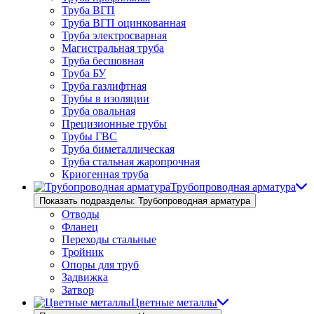
Труба ВГП
Труба ВГП оцинкованная
Труба электросварная
Магистральная труба
Труба бесшовная
Труба БУ
Труба газлифтная
Трубы в изоляции
Труба овальная
Прецизионные трубы
Трубы ГВС
Труба биметаллическая
Труба стальная жаропрочная
Криогенная труба
Трубопроводная арматура
Показать подразделы: Трубопроводная арматура
Отводы
Фланец
Переходы стальные
Тройник
Опоры для труб
Задвижка
Затвор
Цветные металлы