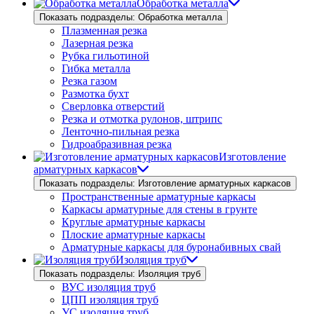
Обработка металла
Показать подразделы: Обработка металла
Плазменная резка
Лазерная резка
Рубка гильотиной
Гибка металла
Резка газом
Размотка бухт
Сверловка отверстий
Резка и отмотка рулонов, штрипс
Ленточно-пильная резка
Гидроабразивная резка
Изготовление
арматурных каркасов
Показать подразделы: Изготовление арматурных каркасов
Пространственные арматурные каркасы
Каркасы арматурные для стены в грунте
Круглые арматурные каркасы
Плоские арматурные каркасы
Арматурные каркасы для буронабивных свай
Изоляция труб
Показать подразделы: Изоляция труб
ВУС изоляция труб
ЦПП изоляция труб
УС изоляция труб