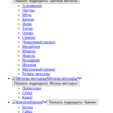
Показать подразделы: Цветные металлы
Алюминий
Латунь
Медь
Бронза
Цинк
Титан
Олово
Свинец
Дюралевый прокат
Молибден
Монель
Никель
Вольфрам
Нихром
Магниевый прокат
Редкие металлы
Метизы метсырье
Показать подразделы: Метизы метсырье
Проволока
Сетка
Канат
Крепеж
Показать подразделы: Крепеж
Болты
Гайка