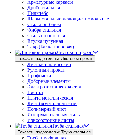
Арматурные каркасы
Дробь стальная
Цильпебс
Шары стальные мелющие, помольные
Стальной блюм
Фибра стальная
Сталь шпоночная
Втулка чугунная
Тавр (Балка тавровая)
Листовой прокат
Показать подразделы: Листовой прокат
Лист металлический
Рулонный прокат
Профнастил
Доборные элементы
Электротехническая сталь
Настил
Плита металлическая
Лист биметаллический
Полимерный лист
Инструментальная сталь
Износостойкие листы
Труба стальная
Показать подразделы: Труба стальная
Труба профильная