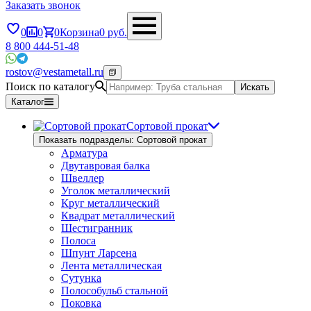
Заказать звонок
0
0
0
Корзина
0
руб.
8 800 444-51-48
rostov@vestametall.ru
Поиск по каталогу
Искать
Каталог
Сортовой прокат
Показать подразделы: Сортовой прокат
Арматура
Двутавровая балка
Швеллер
Уголок металлический
Круг металлический
Квадрат металлический
Шестигранник
Полоса
Шпунт Ларсена
Лента металлическая
Сутунка
Полособульб стальной
Поковка