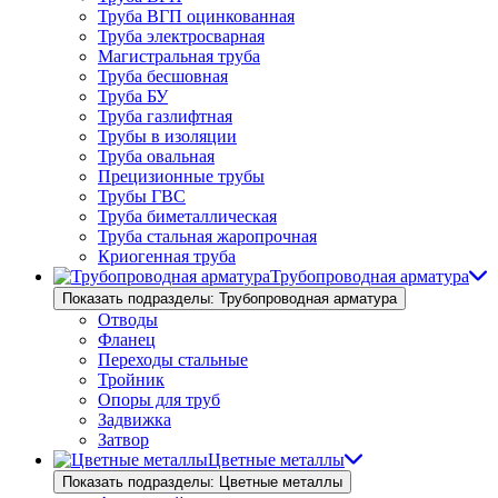
Труба ВГП оцинкованная
Труба электросварная
Магистральная труба
Труба бесшовная
Труба БУ
Труба газлифтная
Трубы в изоляции
Труба овальная
Прецизионные трубы
Трубы ГВС
Труба биметаллическая
Труба стальная жаропрочная
Криогенная труба
Трубопроводная арматура
Показать подразделы: Трубопроводная арматура
Отводы
Фланец
Переходы стальные
Тройник
Опоры для труб
Задвижка
Затвор
Цветные металлы
Показать подразделы: Цветные металлы