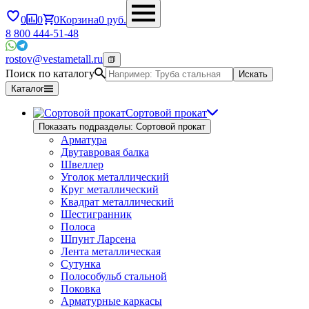
0
0
0
Корзина
0
руб.
8 800 444-51-48
rostov@vestametall.ru
Поиск по каталогу
Искать
Каталог
Сортовой прокат
Показать подразделы: Сортовой прокат
Арматура
Двутавровая балка
Швеллер
Уголок металлический
Круг металлический
Квадрат металлический
Шестигранник
Полоса
Шпунт Ларсена
Лента металлическая
Сутунка
Полособульб стальной
Поковка
Арматурные каркасы