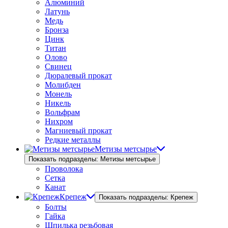
Алюминий
Латунь
Медь
Бронза
Цинк
Титан
Олово
Свинец
Дюралевый прокат
Молибден
Монель
Никель
Вольфрам
Нихром
Магниевый прокат
Редкие металлы
Метизы метсырье
Показать подразделы: Метизы метсырье
Проволока
Сетка
Канат
Крепеж
Показать подразделы: Крепеж
Болты
Гайка
Шпилька резьбовая