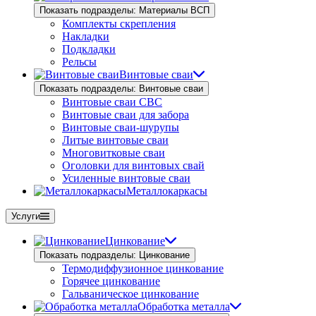
Показать подразделы: Материалы ВСП
Комплекты скрепления
Накладки
Подкладки
Рельсы
Винтовые сваи
Показать подразделы: Винтовые сваи
Винтовые сваи СВС
Винтовые сваи для забора
Винтовые сваи-шурупы
Литые винтовые сваи
Многовитковые сваи
Оголовки для винтовых свай
Усиленные винтовые сваи
Металлокаркасы
Услуги
Цинкование
Показать подразделы: Цинкование
Термодиффузионное цинкование
Горячее цинкование
Гальваническое цинкование
Обработка металла