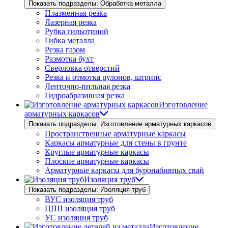
Показать подразделы: Обработка металла
Плазменная резка
Лазерная резка
Рубка гильотиной
Гибка металла
Резка газом
Размотка бухт
Сверловка отверстий
Резка и отмотка рулонов, штрипс
Ленточно-пильная резка
Гидроабразивная резка
Изготовление
арматурных каркасов
Показать подразделы: Изготовление арматурных каркасов
Пространственные арматурные каркасы
Каркасы арматурные для стены в грунте
Круглые арматурные каркасы
Плоские арматурные каркасы
Арматурные каркасы для буронабивных свай
Изоляция труб
Показать подразделы: Изоляция труб
ВУС изоляция труб
ЦПП изоляция труб
УС изоляция труб
Изготовление