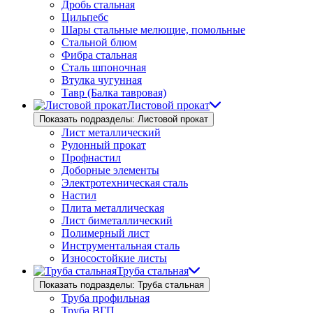
Дробь стальная
Цильпебс
Шары стальные мелющие, помольные
Стальной блюм
Фибра стальная
Сталь шпоночная
Втулка чугунная
Тавр (Балка тавровая)
Листовой прокат
Показать подразделы: Листовой прокат
Лист металлический
Рулонный прокат
Профнастил
Доборные элементы
Электротехническая сталь
Настил
Плита металлическая
Лист биметаллический
Полимерный лист
Инструментальная сталь
Износостойкие листы
Труба стальная
Показать подразделы: Труба стальная
Труба профильная
Труба ВГП