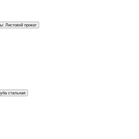
ы: Листовой прокат
руба стальная