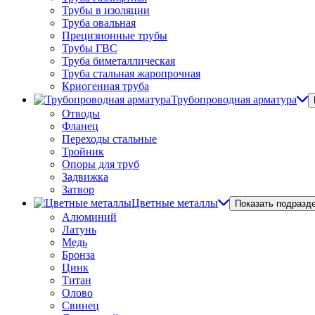
Трубы в изоляции
Труба овальная
Прецизионные трубы
Трубы ГВС
Труба биметаллическая
Труба стальная жаропрочная
Криогенная труба
Трубопроводная арматура
Отводы
Фланец
Переходы стальные
Тройник
Опоры для труб
Задвижка
Затвор
Цветные металлы
Показать подразд
Алюминий
Латунь
Медь
Бронза
Цинк
Титан
Олово
Свинец