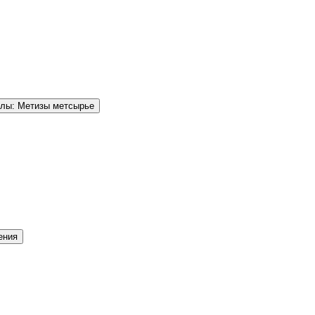
елы: Метизы метсырье
ения