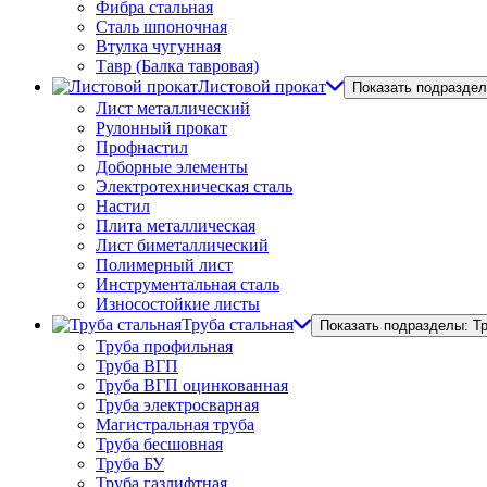
Фибра стальная
Сталь шпоночная
Втулка чугунная
Тавр (Балка тавровая)
Листовой прокат
Показать подраздел
Лист металлический
Рулонный прокат
Профнастил
Доборные элементы
Электротехническая сталь
Настил
Плита металлическая
Лист биметаллический
Полимерный лист
Инструментальная сталь
Износостойкие листы
Труба стальная
Показать подразделы: Т
Труба профильная
Труба ВГП
Труба ВГП оцинкованная
Труба электросварная
Магистральная труба
Труба бесшовная
Труба БУ
Труба газлифтная