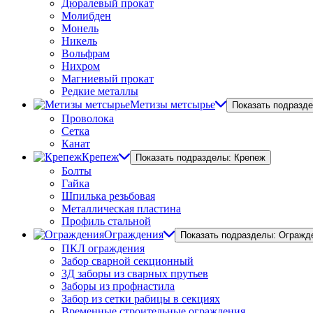
Дюралевый прокат
Молибден
Монель
Никель
Вольфрам
Нихром
Магниевый прокат
Редкие металлы
Метизы метсырье
Показать подразд
Проволока
Сетка
Канат
Крепеж
Показать подразделы: Крепеж
Болты
Гайка
Шпилька резьбовая
Металлическая пластина
Профиль стальной
Ограждения
Показать подразделы: Огражд
ПКЛ ограждения
Забор сварной секционный
3Д заборы из сварных прутьев
Заборы из профнастила
Забор из сетки рабицы в секциях
Временные строительные ограждения