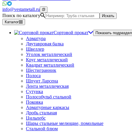
info@vestametall.ru
Поиск по каталогу
Искать
Каталог
Сортовой прокат
Показать подраздел
Арматура
Двутавровая балка
Швеллер
Уголок металлический
Круг металлический
Квадрат металлический
Шестигранник
Полоса
Шпунт Ларсена
Лента металлическая
Сутунка
Полособульб стальной
Поковка
Арматурные каркасы
Дробь стальная
Цильпебс
Шары стальные мелющие, помольные
Стальной блюм