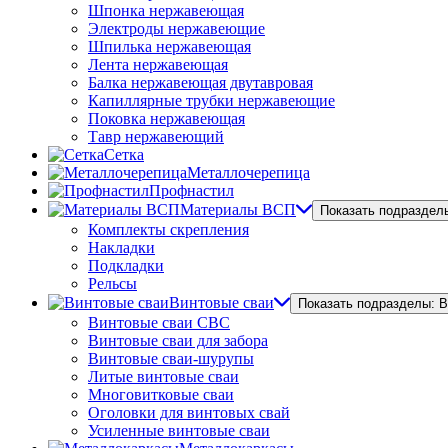
Шпонка нержавеющая
Электроды нержавеющие
Шпилька нержавеющая
Лента нержавеющая
Балка нержавеющая двутавровая
Капиллярные трубки нержавеющие
Поковка нержавеющая
Тавр нержавеющий
Сетка
Металлочерепица
Профнастил
Материалы ВСП
Показать подраздел
Комплекты скрепления
Накладки
Подкладки
Рельсы
Винтовые сваи
Показать подразделы: 
Винтовые сваи СВС
Винтовые сваи для забора
Винтовые сваи-шурупы
Литые винтовые сваи
Многовитковые сваи
Оголовки для винтовых свай
Усиленные винтовые сваи