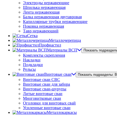
Электроды нержавеющие
Шпилька нержавеющая
Лента нержавеющая
Балка нержавеющая двутавровая
Капиллярные трубки нержавеющие
Поковка нержавеющая
Тавр нержавеющий
Сетка
Металлочерепица
Профнастил
Материалы ВСП
Показать подраздел
Комплекты скрепления
Накладки
Подкладки
Рельсы
Винтовые сваи
Показать подразделы: 
Винтовые сваи СВС
Винтовые сваи для забора
Винтовые сваи-шурупы
Литые винтовые сваи
Многовитковые сваи
Оголовки для винтовых свай
Усиленные винтовые сваи
Металлокаркасы