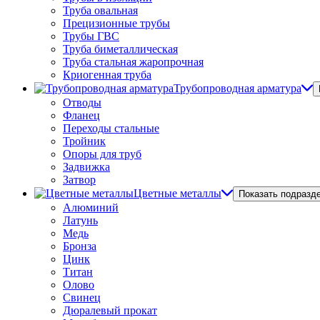
Труба овальная
Прецизионные трубы
Трубы ГВС
Труба биметаллическая
Труба стальная жаропрочная
Криогенная труба
Трубопроводная арматура
Отводы
Фланец
Переходы стальные
Тройник
Опоры для труб
Задвижка
Затвор
Цветные металлы
Показать подразд
Алюминий
Латунь
Медь
Бронза
Цинк
Титан
Олово
Свинец
Дюралевый прокат