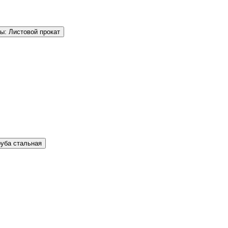
ы: Листовой прокат
руба стальная