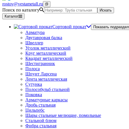
rostov@vestametall.ru
Поиск по каталогу
Искать
Каталог
Сортовой прокат
Показать подраздел
Арматура
Двутавровая балка
Швеллер
Уголок металлический
Круг металлический
Квадрат металлический
Шестигранник
Полоса
Шпунт Ларсена
Лента металлическая
Сутунка
Полособульб стальной
Поковка
Арматурные каркасы
Дробь стальная
Цильпебс
Шары стальные мелющие, помольные
Стальной блюм
Фибра стальная