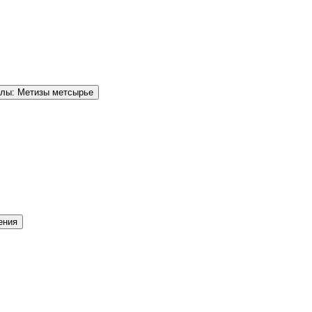
елы: Метизы метсырье
ения