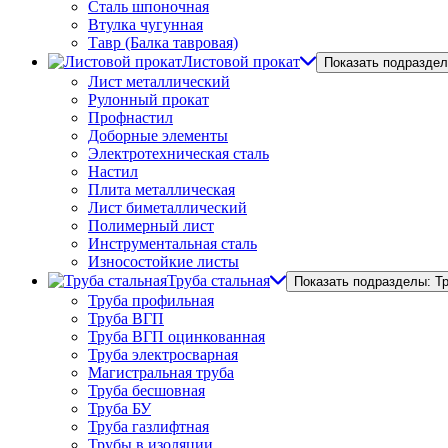
Сталь шпоночная
Втулка чугунная
Тавр (Балка тавровая)
Листовой прокат
Показать подраздел
Лист металлический
Рулонный прокат
Профнастил
Доборные элементы
Электротехническая сталь
Настил
Плита металлическая
Лист биметаллический
Полимерный лист
Инструментальная сталь
Износостойкие листы
Труба стальная
Показать подразделы: Т
Труба профильная
Труба ВГП
Труба ВГП оцинкованная
Труба электросварная
Магистральная труба
Труба бесшовная
Труба БУ
Труба газлифтная
Трубы в изоляции