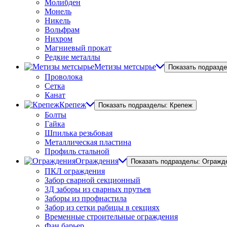
Молибден
Монель
Никель
Вольфрам
Нихром
Магниевый прокат
Редкие металлы
Метизы метсырье
Показать подразд
Проволока
Сетка
Канат
Крепеж
Показать подразделы: Крепеж
Болты
Гайка
Шпилька резьбовая
Металлическая пластина
Профиль стальной
Ограждения
Показать подразделы: Огражд
ПКЛ ограждения
Забор сварной секционный
3Д заборы из сварных прутьев
Заборы из профнастила
Забор из сетки рабицы в секциях
Временные строительные ограждения
Фан барьер