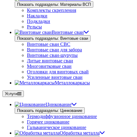
Показать подразделы: Материалы ВСП
Комплекты скрепления
Накладки
Подкладки
Рельсы
Винтовые сваи
Показать подразделы: Винтовые сваи
Винтовые сваи СВС
Винтовые сваи для забора
Винтовые сваи-шурупы
Литые винтовые сваи
Многовитковые сваи
Оголовки для винтовых свай
Усиленные винтовые сваи
Металлокаркасы
Услуги
Цинкование
Показать подразделы: Цинкование
Термодиффузионное цинкование
Горячее цинкование
Гальваническое цинкование
Обработка металла