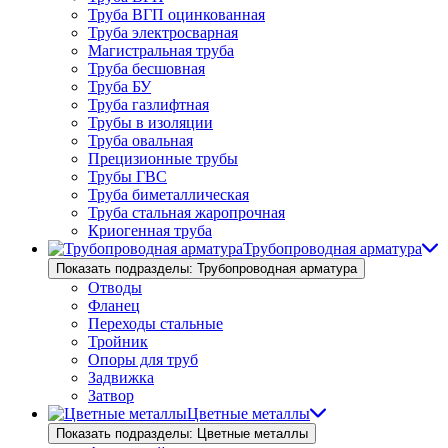
Труба ВГП оцинкованная
Труба электросварная
Магистральная труба
Труба бесшовная
Труба БУ
Труба газлифтная
Трубы в изоляции
Труба овальная
Прецизионные трубы
Трубы ГВС
Труба биметаллическая
Труба стальная жаропрочная
Криогенная труба
Трубопроводная арматура
Показать подразделы: Трубопроводная арматура
Отводы
Фланец
Переходы стальные
Тройник
Опоры для труб
Задвижка
Затвор
Цветные металлы
Показать подразделы: Цветные металлы