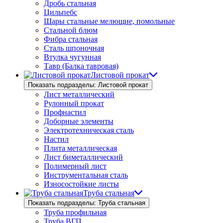
Дробь стальная
Цильпебс
Шары стальные мелющие, помольные
Стальной блюм
Фибра стальная
Сталь шпоночная
Втулка чугунная
Тавр (Балка тавровая)
Листовой прокат
Показать подразделы: Листовой прокат
Лист металлический
Рулонный прокат
Профнастил
Доборные элементы
Электротехническая сталь
Настил
Плита металлическая
Лист биметаллический
Полимерный лист
Инструментальная сталь
Износостойкие листы
Труба стальная
Показать подразделы: Труба стальная
Труба профильная
Труба ВГП