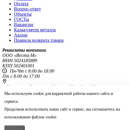
Оплата
Вопрос-ответ
Объекты
ГОСТы
Вакансии
Калькулятор металла
Акции
Правила возврата товара
Реквизиты компании
OOO «Веста-М»
ИНН
5024185889
КПП
502401001
Пн-Чт с 8:00 до 18:00
Пт с 8:00 до 17:00
г. Ростов-на-Дону,
пр-т Михаила Нагибина, 30
8 800 444-51-48
Мы используем cookie для корректной работы нашего сайта и
сервиса.
rostov@vestametall.ru
Продолжая использовать наши сайт и сервис, вы соглашаетесь на
Поделиться:
использование файлов cookie.
Информация на сайте не является публичной офертой
📞