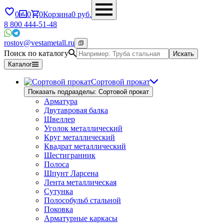
0
0
0
Корзина
0
руб.
8 800 444-51-48
rostov@vestametall.ru
Поиск по каталогу
Искать
Каталог
Сортовой прокат
Показать подразделы: Сортовой прокат
Арматура
Двутавровая балка
Швеллер
Уголок металлический
Круг металлический
Квадрат металлический
Шестигранник
Полоса
Шпунт Ларсена
Лента металлическая
Сутунка
Полособульб стальной
Поковка
Арматурные каркасы