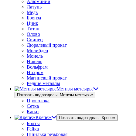
Алюминий
Латунь
Медь
Бронза
Цинк
Титан
Олово
Свинец
Дюралевый прокат
Молибден
Монель
Никель
Вольфрам
Нихром
Магниевый прокат
Редкие металлы
Метизы метсырье
Показать подразделы: Метизы метсырье
Проволока
Сетка
Канат
Крепеж
Показать подразделы: Крепеж
Болты
Гайка
Шпилька резьбовая