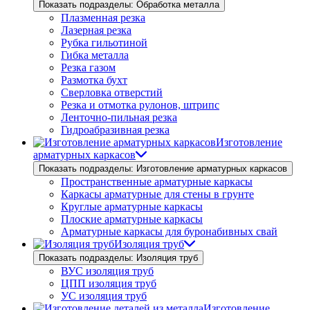
Показать подразделы: Обработка металла
Плазменная резка
Лазерная резка
Рубка гильотиной
Гибка металла
Резка газом
Размотка бухт
Сверловка отверстий
Резка и отмотка рулонов, штрипс
Ленточно-пильная резка
Гидроабразивная резка
Изготовление
арматурных каркасов
Показать подразделы: Изготовление арматурных каркасов
Пространственные арматурные каркасы
Каркасы арматурные для стены в грунте
Круглые арматурные каркасы
Плоские арматурные каркасы
Арматурные каркасы для буронабивных свай
Изоляция труб
Показать подразделы: Изоляция труб
ВУС изоляция труб
ЦПП изоляция труб
УС изоляция труб
Изготовление