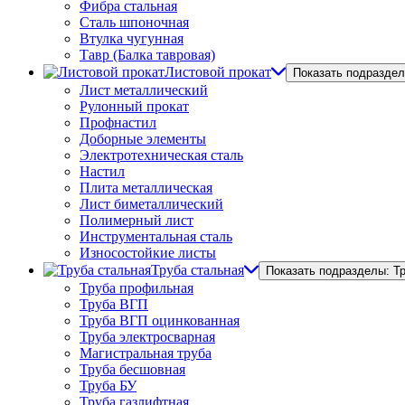
Фибра стальная
Сталь шпоночная
Втулка чугунная
Тавр (Балка тавровая)
Листовой прокат
Показать подраздел
Лист металлический
Рулонный прокат
Профнастил
Доборные элементы
Электротехническая сталь
Настил
Плита металлическая
Лист биметаллический
Полимерный лист
Инструментальная сталь
Износостойкие листы
Труба стальная
Показать подразделы: Т
Труба профильная
Труба ВГП
Труба ВГП оцинкованная
Труба электросварная
Магистральная труба
Труба бесшовная
Труба БУ
Труба газлифтная