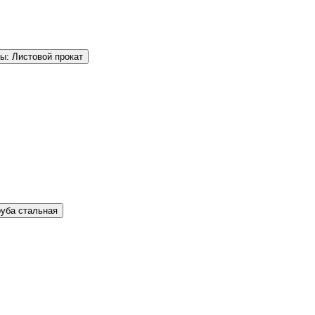
ы: Листовой прокат
руба стальная