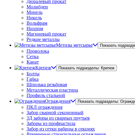
Дюралевый прокат
Молибден
Монель
Никель
Вольфрам
Нихром
Магниевый прокат
Редкие металлы
Метизы метсырье
Показать подразд
Проволока
Сетка
Канат
Крепеж
Показать подразделы: Крепеж
Болты
Гайка
Шпилька резьбовая
Металлическая пластина
Профиль стальной
Ограждения
Показать подразделы: Огражд
ПКЛ ограждения
Забор сварной секционный
3Д заборы из сварных прутьев
Заборы из профнастила
Забор из сетки рабицы в секциях
Временные строительные ограждения