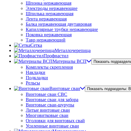
Шпонка нержавеющая
Электроды нержавеющие
Шпилька нержавеющая
Лента нержавеющая
Балка нержавеющая двутавровая
Капиллярные трубки нержавеющие
Поковка нержавеющая
Тавр нержавеющий
Сетка
Металлочерепица
Профнастил
Материалы ВСП
Показать подраздел
Комплекты скрепления
Накладки
Подкладки
Рельсы
Винтовые сваи
Показать подразделы: 
Винтовые сваи СВС
Винтовые сваи для забора
Винтовые сваи-шурупы
Литые винтовые сваи
Многовитковые сваи
Оголовки для винтовых свай
Усиленные винтовые сваи