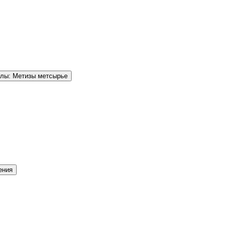
елы: Метизы метсырье
ения