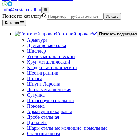
info@vestametall.ru
Поиск по каталогу
Искать
Каталог
Сортовой прокат
Показать подраздел
Арматура
Двутавровая балка
Швеллер
Уголок металлический
Круг металлический
Квадрат металлический
Шестигранник
Полоса
Шпунт Ларсена
Лента металлическая
Сутунка
Полособульб стальной
Поковка
Арматурные каркасы
Дробь стальная
Цильпебс
Шары стальные мелющие, помольные
Стальной блюм