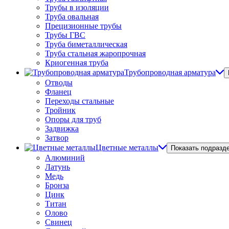
Трубы в изоляции
Труба овальная
Прецизионные трубы
Трубы ГВС
Труба биметаллическая
Труба стальная жаропрочная
Криогенная труба
Трубопроводная арматура
Отводы
Фланец
Переходы стальные
Тройник
Опоры для труб
Задвижка
Затвор
Цветные металлы
Показать подразд
Алюминий
Латунь
Медь
Бронза
Цинк
Титан
Олово
Свинец