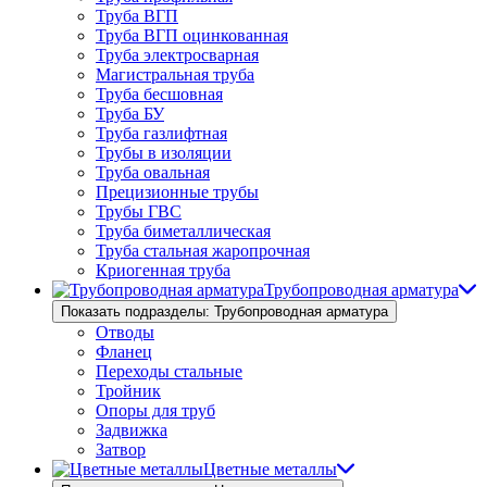
Труба ВГП
Труба ВГП оцинкованная
Труба электросварная
Магистральная труба
Труба бесшовная
Труба БУ
Труба газлифтная
Трубы в изоляции
Труба овальная
Прецизионные трубы
Трубы ГВС
Труба биметаллическая
Труба стальная жаропрочная
Криогенная труба
Трубопроводная арматура
Показать подразделы: Трубопроводная арматура
Отводы
Фланец
Переходы стальные
Тройник
Опоры для труб
Задвижка
Затвор
Цветные металлы