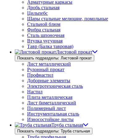
Арматурные каркасы
Дробь стальная
Цильпебс
Шары стальные мелющие, помольные
Стальной блюм
Фибра стальная
Сталь шпоночная
Втулка чугунная
Тавр (Балка тавровая)
Листовой прокат
Показать подразделы: Листовой прокат
Лист металлический
Рулонный прокат
Профнастил
Доборные элементы
Электротехническая сталь
Настил
Плита металлическая
Лист биметаллический
Полимерный лист
Инструментальная сталь
Износостойкие листы
Труба стальная
Показать подразделы: Труба стальная
Труба профильная