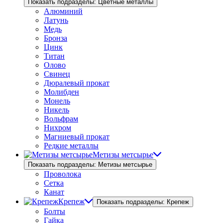
Показать подразделы: Цветные металлы
Алюминий
Латунь
Медь
Бронза
Цинк
Титан
Олово
Свинец
Дюралевый прокат
Молибден
Монель
Никель
Вольфрам
Нихром
Магниевый прокат
Редкие металлы
Метизы метсырье
Показать подразделы: Метизы метсырье
Проволока
Сетка
Канат
Крепеж
Показать подразделы: Крепеж
Болты
Гайка