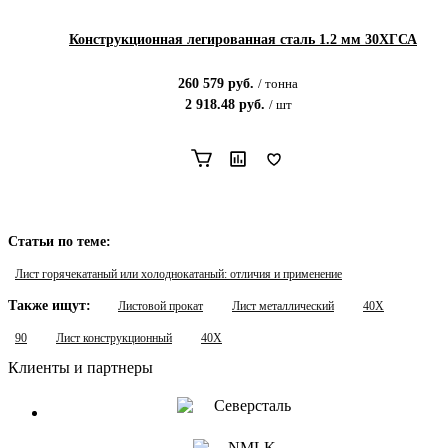
Конструкционная легированная сталь 1.2 мм 30ХГСА
260 579
руб.
/
тонна
2 918.48
руб.
/
шт
Статьи по теме:
Лист горячекатаный или холоднокатаный: отличия и применение
Также ищут:
Листовой прокат
Лист металлический
40Х
90
Лист конструкционный
40Х
Клиенты и партнеры