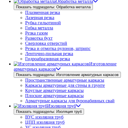
Обработка металла
Показать подразделы: Обработка металла
Плазменная резка
Лазерная резка
Рубка гильотиной
Гибка металла
Резка газом
Размотка бухт
Сверловка отверстий
Резка и отмотка рулонов, штрипс
Ленточно-пильная резка
Гидроабразивная резка
Изготовление
арматурных каркасов
Показать подразделы: Изготовление арматурных каркасов
Пространственные арматурные каркасы
Каркасы арматурные для стены в грунте
Круглые арматурные каркасы
Плоские арматурные каркасы
Арматурные каркасы для буронабивных свай
Изоляция труб
Показать подразделы: Изоляция труб
ВУС изоляция труб
ЦПП изоляция труб
УС изоляция труб