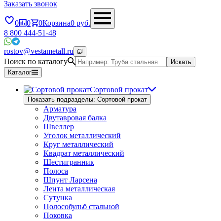
Заказать звонок
0
0
0
Корзина
0
руб.
8 800 444-51-48
rostov@vestametall.ru
Поиск по каталогу
Искать
Каталог
Сортовой прокат
Показать подразделы: Сортовой прокат
Арматура
Двутавровая балка
Швеллер
Уголок металлический
Круг металлический
Квадрат металлический
Шестигранник
Полоса
Шпунт Ларсена
Лента металлическая
Сутунка
Полособульб стальной
Поковка