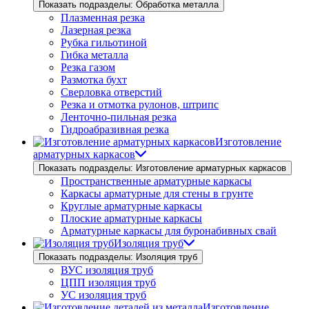
Показать подразделы: Обработка металла
Плазменная резка
Лазерная резка
Рубка гильотиной
Гибка металла
Резка газом
Размотка бухт
Сверловка отверстий
Резка и отмотка рулонов, штрипс
Ленточно-пильная резка
Гидроабразивная резка
Изготовление
арматурных каркасов
Показать подразделы: Изготовление арматурных каркасов
Пространственные арматурные каркасы
Каркасы арматурные для стены в грунте
Круглые арматурные каркасы
Плоские арматурные каркасы
Арматурные каркасы для буронабивных свай
Изоляция труб
Показать подразделы: Изоляция труб
ВУС изоляция труб
ЦПП изоляция труб
УС изоляция труб
Изготовление