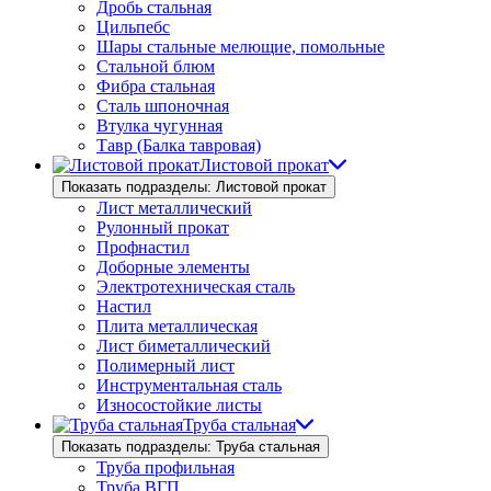
Дробь стальная
Цильпебс
Шары стальные мелющие, помольные
Стальной блюм
Фибра стальная
Сталь шпоночная
Втулка чугунная
Тавр (Балка тавровая)
Листовой прокат
Показать подразделы: Листовой прокат
Лист металлический
Рулонный прокат
Профнастил
Доборные элементы
Электротехническая сталь
Настил
Плита металлическая
Лист биметаллический
Полимерный лист
Инструментальная сталь
Износостойкие листы
Труба стальная
Показать подразделы: Труба стальная
Труба профильная
Труба ВГП