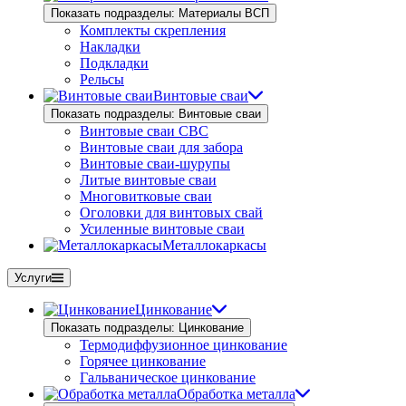
Показать подразделы: Материалы ВСП
Комплекты скрепления
Накладки
Подкладки
Рельсы
Винтовые сваи
Показать подразделы: Винтовые сваи
Винтовые сваи СВС
Винтовые сваи для забора
Винтовые сваи-шурупы
Литые винтовые сваи
Многовитковые сваи
Оголовки для винтовых свай
Усиленные винтовые сваи
Металлокаркасы
Услуги
Цинкование
Показать подразделы: Цинкование
Термодиффузионное цинкование
Горячее цинкование
Гальваническое цинкование
Обработка металла