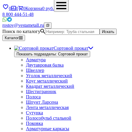
0
0
0
Корзина
0
руб.
8 800 444-51-48
rostov@vestametall.ru
Поиск по каталогу
Искать
Каталог
Сортовой прокат
Показать подразделы: Сортовой прокат
Арматура
Двутавровая балка
Швеллер
Уголок металлический
Круг металлический
Квадрат металлический
Шестигранник
Полоса
Шпунт Ларсена
Лента металлическая
Сутунка
Полособульб стальной
Поковка
Арматурные каркасы