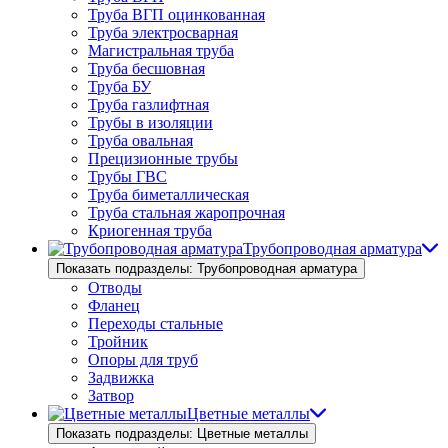
Труба ВГП оцинкованная
Труба электросварная
Магистральная труба
Труба бесшовная
Труба БУ
Труба газлифтная
Трубы в изоляции
Труба овальная
Прецизионные трубы
Трубы ГВС
Труба биметаллическая
Труба стальная жаропрочная
Криогенная труба
Трубопроводная арматура
Показать подразделы: Трубопроводная арматура
Отводы
Фланец
Переходы стальные
Тройник
Опоры для труб
Задвижка
Затвор
Цветные металлы
Показать подразделы: Цветные металлы