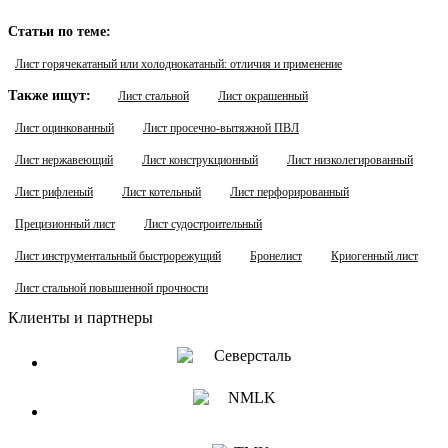
Статьи по теме:
Лист горячекатаный или холоднокатаный: отличия и применение
Также ищут:
Лист стальной
Лист окрашенный
Лист оцинкованный
Лист просечно-вытяжной ПВЛ
Лист нержавеющий
Лист конструкционный
Лист низколегированный
Лист рифленый
Лист котельный
Лист перфорированный
Прецизионный лист
Лист судостроительный
Лист инструментальный быстрорежущий
Бронелист
Криогенный лист
Лист стальной повышенной прочности
Клиенты и партнеры