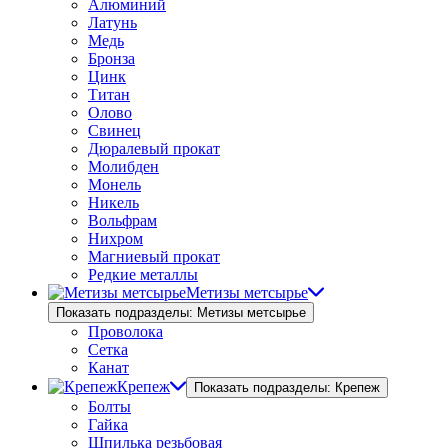
Алюминий
Латунь
Медь
Бронза
Цинк
Титан
Олово
Свинец
Дюралевый прокат
Молибден
Монель
Никель
Вольфрам
Нихром
Магниевый прокат
Редкие металлы
Метизы метсырье
Показать подразделы: Метизы метсырье
Проволока
Сетка
Канат
Крепеж
Показать подразделы: Крепеж
Болты
Гайка
Шпилька резьбовая