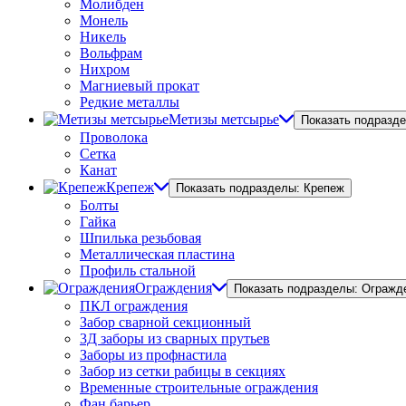
Молибден
Монель
Никель
Вольфрам
Нихром
Магниевый прокат
Редкие металлы
Метизы метсырье
Показать подразд
Проволока
Сетка
Канат
Крепеж
Показать подразделы: Крепеж
Болты
Гайка
Шпилька резьбовая
Металлическая пластина
Профиль стальной
Ограждения
Показать подразделы: Огражд
ПКЛ ограждения
Забор сварной секционный
3Д заборы из сварных прутьев
Заборы из профнастила
Забор из сетки рабицы в секциях
Временные строительные ограждения
Фан барьер