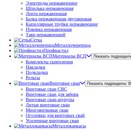
Электроды нержавеющие
Шпилька нержавеющая
Лента нержавеющая
Балка нержавеющая двутавровая
Капиллярные трубки нержавеющие
Поковка нержавеющая
Тавр нержавеющий
Сетка
Металлочерепица
Профнастил
Материалы ВСП
Показать подраздел
Комплекты скрепления
Накладки
Подкладки
Рельсы
Винтовые сваи
Показать подразделы: 
Винтовые сваи СВС
Винтовые сваи для забора
Винтовые сваи-шурупы
Литые винтовые сваи
Многовитковые сваи
Оголовки для винтовых свай
Усиленные винтовые сваи
Металлокаркасы