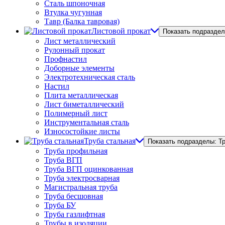
Сталь шпоночная
Втулка чугунная
Тавр (Балка тавровая)
Листовой прокат
Показать подраздел
Лист металлический
Рулонный прокат
Профнастил
Доборные элементы
Электротехническая сталь
Настил
Плита металлическая
Лист биметаллический
Полимерный лист
Инструментальная сталь
Износостойкие листы
Труба стальная
Показать подразделы: Т
Труба профильная
Труба ВГП
Труба ВГП оцинкованная
Труба электросварная
Магистральная труба
Труба бесшовная
Труба БУ
Труба газлифтная
Трубы в изоляции