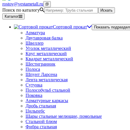
rostov@vestametall.ru
Поиск по каталогу
Искать
Каталог
Сортовой прокат
Показать подраздел
Арматура
Двутавровая балка
Швеллер
Уголок металлический
Круг металлический
Квадрат металлический
Шестигранник
Полоса
Шпунт Ларсена
Лента металлическая
Сутунка
Полособульб стальной
Поковка
Арматурные каркасы
Дробь стальная
Цильпебс
Шары стальные мелющие, помольные
Стальной блюм
Фибра стальная