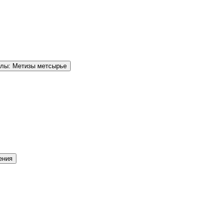
елы: Метизы метсырье
ения