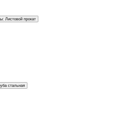
ы: Листовой прокат
руба стальная