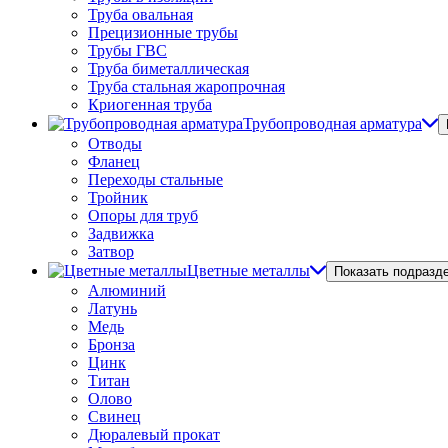
Труба овальная
Прецизионные трубы
Трубы ГВС
Труба биметаллическая
Труба стальная жаропрочная
Криогенная труба
Трубопроводная арматура
Отводы
Фланец
Переходы стальные
Тройник
Опоры для труб
Задвижка
Затвор
Цветные металлы
Показать подразд
Алюминий
Латунь
Медь
Бронза
Цинк
Титан
Олово
Свинец
Дюралевый прокат