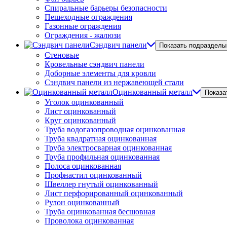
Спиральные барьеры безопасности
Пешеходные ограждения
Газонные ограждения
Ограждения - жалюзи
Сэндвич панели
Показать подразделы
Стеновые
Кровельные сэндвич панели
Доборные элементы для кровли
Сэндвич панели из нержавеющей стали
Оцинкованный металл
Показа
Уголок оцинкованный
Лист оцинкованный
Круг оцинкованный
Труба водогазопроводная оцинкованная
Труба квадратная оцинкованная
Труба электросварная оцинкованная
Труба профильная оцинкованная
Полоса оцинкованная
Профнастил оцинкованный
Швеллер гнутый оцинкованный
Лист перфорированный оцинкованный
Рулон оцинкованный
Труба оцинкованная бесшовная
Проволока оцинкованная