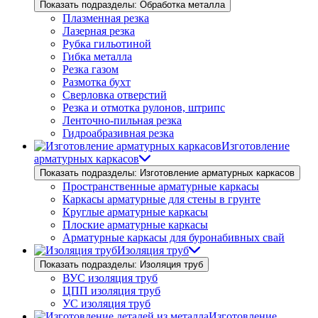
Показать подразделы: Обработка металла
Плазменная резка
Лазерная резка
Рубка гильотиной
Гибка металла
Резка газом
Размотка бухт
Сверловка отверстий
Резка и отмотка рулонов, штрипс
Ленточно-пильная резка
Гидроабразивная резка
Изготовление
арматурных каркасов
Показать подразделы: Изготовление арматурных каркасов
Пространственные арматурные каркасы
Каркасы арматурные для стены в грунте
Круглые арматурные каркасы
Плоские арматурные каркасы
Арматурные каркасы для буронабивных свай
Изоляция труб
Показать подразделы: Изоляция труб
ВУС изоляция труб
ЦПП изоляция труб
УС изоляция труб
Изготовление