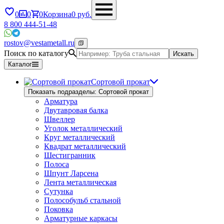
0
0
0
Корзина
0
руб.
8 800 444-51-48
rostov@vestametall.ru
Поиск по каталогу
Искать
Каталог
Сортовой прокат
Показать подразделы: Сортовой прокат
Арматура
Двутавровая балка
Швеллер
Уголок металлический
Круг металлический
Квадрат металлический
Шестигранник
Полоса
Шпунт Ларсена
Лента металлическая
Сутунка
Полособульб стальной
Поковка
Арматурные каркасы