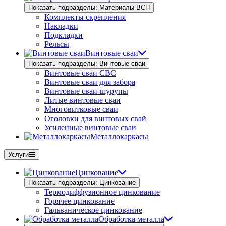
Показать подразделы: Материалы ВСП
Комплекты скрепления
Накладки
Подкладки
Рельсы
Винтовые сваи
Показать подразделы: Винтовые сваи
Винтовые сваи СВС
Винтовые сваи для забора
Винтовые сваи-шурупы
Литые винтовые сваи
Многовитковые сваи
Оголовки для винтовых свай
Усиленные винтовые сваи
Металлокаркасы
Услуги
Цинкование
Показать подразделы: Цинкование
Термодиффузионное цинкование
Горячее цинкование
Гальваническое цинкование
Обработка металла