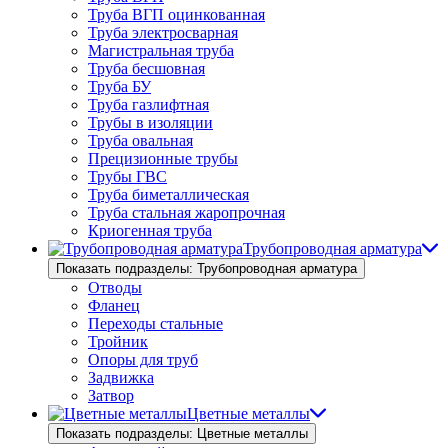
Труба ВГП оцинкованная
Труба электросварная
Магистральная труба
Труба бесшовная
Труба БУ
Труба газлифтная
Трубы в изоляции
Труба овальная
Прецизионные трубы
Трубы ГВС
Труба биметаллическая
Труба стальная жаропрочная
Криогенная труба
Трубопроводная арматура
Показать подразделы: Трубопроводная арматура
Отводы
Фланец
Переходы стальные
Тройник
Опоры для труб
Задвижка
Затвор
Цветные металлы
Показать подразделы: Цветные металлы