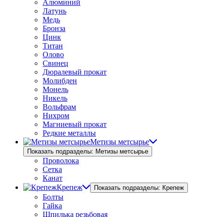
Алюминий
Латунь
Медь
Бронза
Цинк
Титан
Олово
Свинец
Дюралевый прокат
Молибден
Монель
Никель
Вольфрам
Нихром
Магниевый прокат
Редкие металлы
Метизы метсырье
Показать подразделы: Метизы метсырье
Проволока
Сетка
Канат
Крепеж
Показать подразделы: Крепеж
Болты
Гайка
Шпилька резьбовая