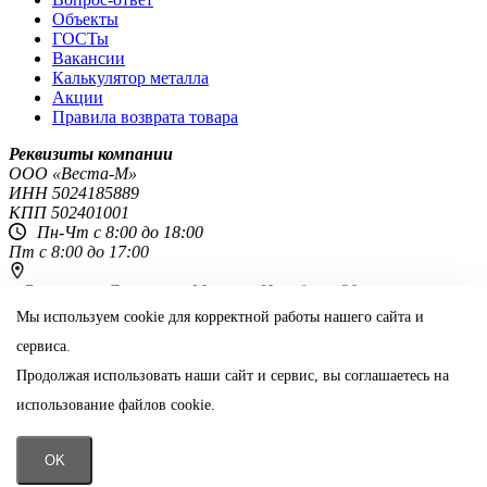
Объекты
ГОСТы
Вакансии
Калькулятор металла
Акции
Правила возврата товара
Реквизиты компании
OOO «Веста-М»
ИНН
5024185889
КПП
502401001
Пн-Чт с 8:00 до 18:00
Пт с 8:00 до 17:00
г. Ростов-на-Дону,
пр-т Михаила Нагибина, 30
8 800 444-51-48
Мы используем cookie для корректной работы нашего сайта и
сервиса.
rostov@vestametall.ru
Продолжая использовать наши сайт и сервис, вы соглашаетесь на
Поделиться:
использование файлов cookie.
Информация на сайте не является публичной офертой
📞
OK
Позвонить
Отправить заявку
или позвонить по телефону
8 800 444-51-48