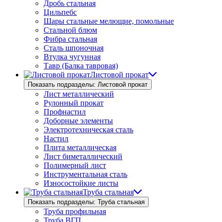
Дробь стальная
Цильпебс
Шары стальные мелющие, помольные
Стальной блюм
Фибра стальная
Сталь шпоночная
Втулка чугунная
Тавр (Балка тавровая)
Листовой прокат
Показать подразделы: Листовой прокат
Лист металлический
Рулонный прокат
Профнастил
Доборные элементы
Электротехническая сталь
Настил
Плита металлическая
Лист биметаллический
Полимерный лист
Инструментальная сталь
Износостойкие листы
Труба стальная
Показать подразделы: Труба стальная
Труба профильная
Труба ВГП