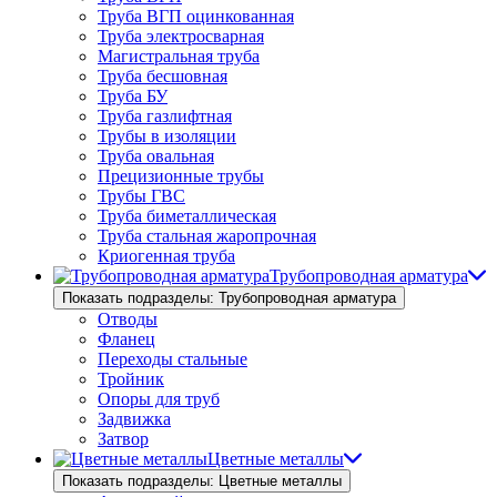
Труба ВГП оцинкованная
Труба электросварная
Магистральная труба
Труба бесшовная
Труба БУ
Труба газлифтная
Трубы в изоляции
Труба овальная
Прецизионные трубы
Трубы ГВС
Труба биметаллическая
Труба стальная жаропрочная
Криогенная труба
Трубопроводная арматура
Показать подразделы: Трубопроводная арматура
Отводы
Фланец
Переходы стальные
Тройник
Опоры для труб
Задвижка
Затвор
Цветные металлы
Показать подразделы: Цветные металлы