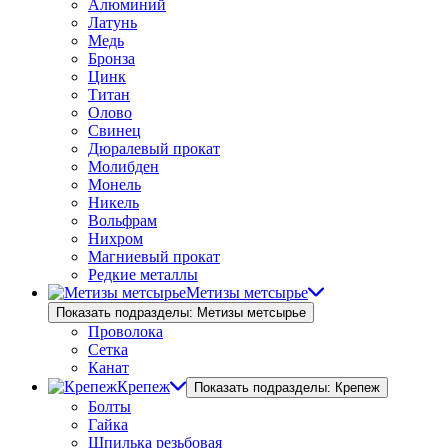
Алюминий
Латунь
Медь
Бронза
Цинк
Титан
Олово
Свинец
Дюралевый прокат
Молибден
Монель
Никель
Вольфрам
Нихром
Магниевый прокат
Редкие металлы
Метизы метсырье
Показать подразделы: Метизы метсырье
Проволока
Сетка
Канат
Крепеж
Показать подразделы: Крепеж
Болты
Гайка
Шпилька резьбовая