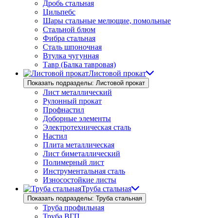
Дробь стальная
Цильпебс
Шары стальные мелющие, помольные
Стальной блюм
Фибра стальная
Сталь шпоночная
Втулка чугунная
Тавр (Балка тавровая)
Листовой прокат
Показать подразделы: Листовой прокат
Лист металлический
Рулонный прокат
Профнастил
Доборные элементы
Электротехническая сталь
Настил
Плита металлическая
Лист биметаллический
Полимерный лист
Инструментальная сталь
Износостойкие листы
Труба стальная
Показать подразделы: Труба стальная
Труба профильная
Труба ВГП