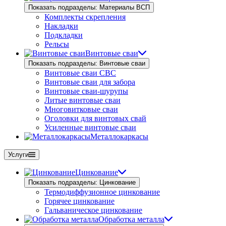
Показать подразделы: Материалы ВСП
Комплекты скрепления
Накладки
Подкладки
Рельсы
Винтовые сваи
Показать подразделы: Винтовые сваи
Винтовые сваи СВС
Винтовые сваи для забора
Винтовые сваи-шурупы
Литые винтовые сваи
Многовитковые сваи
Оголовки для винтовых свай
Усиленные винтовые сваи
Металлокаркасы
Услуги
Цинкование
Показать подразделы: Цинкование
Термодиффузионное цинкование
Горячее цинкование
Гальваническое цинкование
Обработка металла