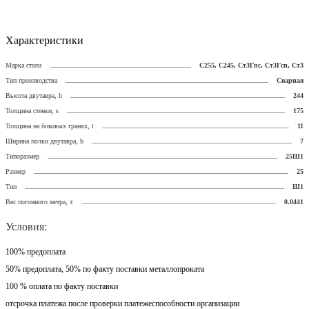
Характеристики
Марка стали
С255, С245, Ст3Гпс, Ст3Гсп, Ст3
Тип производства
Сварная
Высота двутавра, h
244
Толщина стенки, s
175
Толщина на боковых гранях, t
11
Ширина полки двутавра, b
7
Типоразмер
25Ш1
Размер
25
Тип
Ш1
Вес погонного метра, т.
0.0441
Условия:
100% предоплата
50% предоплата, 50% по факту поставки металлопроката
100 % оплата по факту поставки
отсрочка платежа после проверки платежеспособности организации