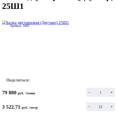
25Ш1
Артикул:
5445
Поделиться:
79 880
−
+
руб.
/
тонна
3 522.71
−
+
руб.
/
метр