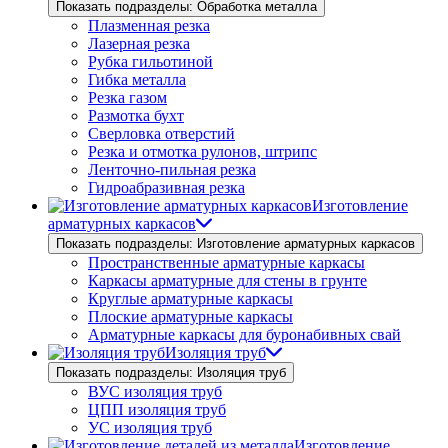
Показать подразделы: Обработка металла
Плазменная резка
Лазерная резка
Рубка гильотиной
Гибка металла
Резка газом
Размотка бухт
Сверловка отверстий
Резка и отмотка рулонов, штрипс
Ленточно-пильная резка
Гидроабразивная резка
Изготовление
арматурных каркасов
Показать подразделы: Изготовление арматурных каркасов
Пространственные арматурные каркасы
Каркасы арматурные для стены в грунте
Круглые арматурные каркасы
Плоские арматурные каркасы
Арматурные каркасы для буронабивных свай
Изоляция труб
Показать подразделы: Изоляция труб
ВУС изоляция труб
ЦПП изоляция труб
УС изоляция труб
Изготовление