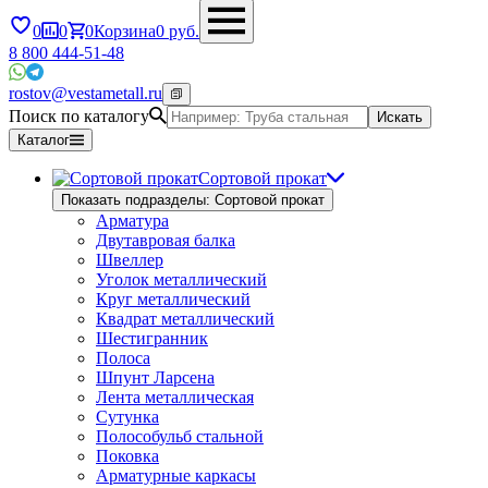
0
0
0
Корзина
0
руб.
8 800 444-51-48
rostov@vestametall.ru
Поиск по каталогу
Искать
Каталог
Сортовой прокат
Показать подразделы: Сортовой прокат
Арматура
Двутавровая балка
Швеллер
Уголок металлический
Круг металлический
Квадрат металлический
Шестигранник
Полоса
Шпунт Ларсена
Лента металлическая
Сутунка
Полособульб стальной
Поковка
Арматурные каркасы