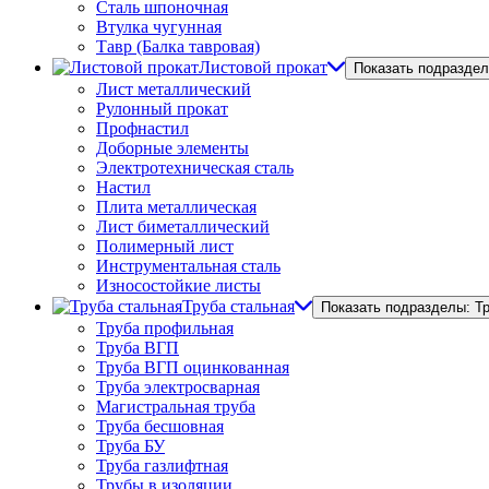
Сталь шпоночная
Втулка чугунная
Тавр (Балка тавровая)
Листовой прокат
Показать подраздел
Лист металлический
Рулонный прокат
Профнастил
Доборные элементы
Электротехническая сталь
Настил
Плита металлическая
Лист биметаллический
Полимерный лист
Инструментальная сталь
Износостойкие листы
Труба стальная
Показать подразделы: Т
Труба профильная
Труба ВГП
Труба ВГП оцинкованная
Труба электросварная
Магистральная труба
Труба бесшовная
Труба БУ
Труба газлифтная
Трубы в изоляции