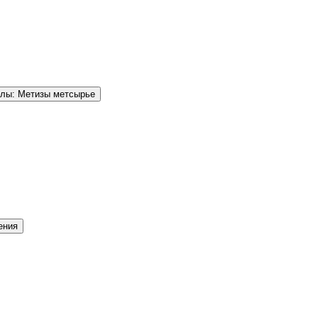
елы: Метизы метсырье
ения