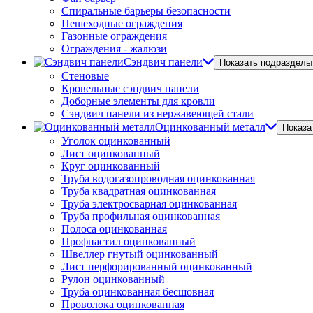
Спиральные барьеры безопасности
Пешеходные ограждения
Газонные ограждения
Ограждения - жалюзи
Сэндвич панели
Показать подразделы
Стеновые
Кровельные сэндвич панели
Доборные элементы для кровли
Сэндвич панели из нержавеющей стали
Оцинкованный металл
Показа
Уголок оцинкованный
Лист оцинкованный
Круг оцинкованный
Труба водогазопроводная оцинкованная
Труба квадратная оцинкованная
Труба электросварная оцинкованная
Труба профильная оцинкованная
Полоса оцинкованная
Профнастил оцинкованный
Швеллер гнутый оцинкованный
Лист перфорированный оцинкованный
Рулон оцинкованный
Труба оцинкованная бесшовная
Проволока оцинкованная