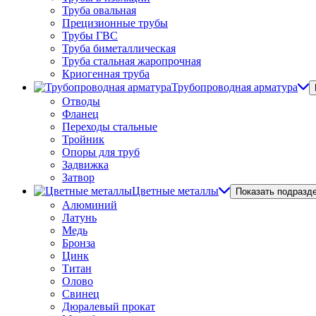
Труба овальная
Прецизионные трубы
Трубы ГВС
Труба биметаллическая
Труба стальная жаропрочная
Криогенная труба
Трубопроводная арматура
Отводы
Фланец
Переходы стальные
Тройник
Опоры для труб
Задвижка
Затвор
Цветные металлы
Показать подразд
Алюминий
Латунь
Медь
Бронза
Цинк
Титан
Олово
Свинец
Дюралевый прокат