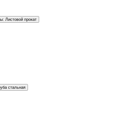
ы: Листовой прокат
руба стальная