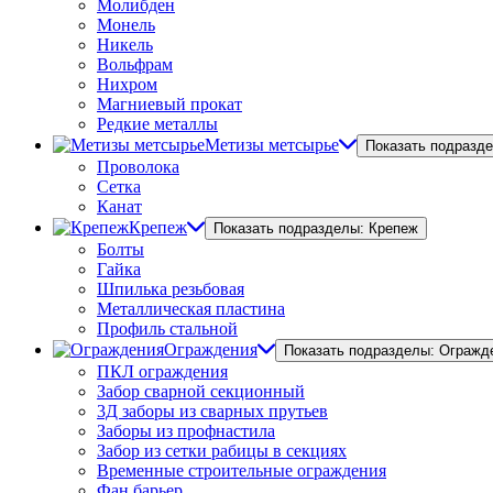
Молибден
Монель
Никель
Вольфрам
Нихром
Магниевый прокат
Редкие металлы
Метизы метсырье
Показать подразд
Проволока
Сетка
Канат
Крепеж
Показать подразделы: Крепеж
Болты
Гайка
Шпилька резьбовая
Металлическая пластина
Профиль стальной
Ограждения
Показать подразделы: Огражд
ПКЛ ограждения
Забор сварной секционный
3Д заборы из сварных прутьев
Заборы из профнастила
Забор из сетки рабицы в секциях
Временные строительные ограждения
Фан барьер