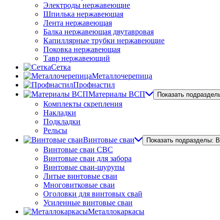
Электроды нержавеющие
Шпилька нержавеющая
Лента нержавеющая
Балка нержавеющая двутавровая
Капиллярные трубки нержавеющие
Поковка нержавеющая
Тавр нержавеющий
Сетка
Металлочерепица
Профнастил
Материалы ВСП
Показать подраздел
Комплекты скрепления
Накладки
Подкладки
Рельсы
Винтовые сваи
Показать подразделы: 
Винтовые сваи СВС
Винтовые сваи для забора
Винтовые сваи-шурупы
Литые винтовые сваи
Многовитковые сваи
Оголовки для винтовых свай
Усиленные винтовые сваи
Металлокаркасы