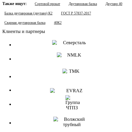
Также ищут:
Сортовой прокат
Двутавровая балка
Двутавр 40
Балка двутавровая (двутавр) К2
ГОСТ Р 57837-2017
Сварная двутавровая балка
40К2
Клиенты и партнеры