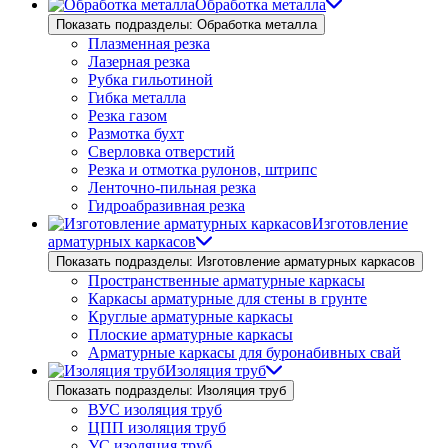
Обработка металла
Показать подразделы: Обработка металла
Плазменная резка
Лазерная резка
Рубка гильотиной
Гибка металла
Резка газом
Размотка бухт
Сверловка отверстий
Резка и отмотка рулонов, штрипс
Ленточно-пильная резка
Гидроабразивная резка
Изготовление
арматурных каркасов
Показать подразделы: Изготовление арматурных каркасов
Пространственные арматурные каркасы
Каркасы арматурные для стены в грунте
Круглые арматурные каркасы
Плоские арматурные каркасы
Арматурные каркасы для буронабивных свай
Изоляция труб
Показать подразделы: Изоляция труб
ВУС изоляция труб
ЦПП изоляция труб
УС изоляция труб