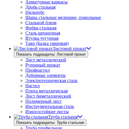
Арматурные каркасы
Дробь стальная
Цильпебс
Шары стальные мелющие, помольные
Стальной блюм
Фибра стальная
Сталь шпоночная
Втулка чугунная
Тавр (Балка тавровая)
Листовой прокат
Показать подразделы: Листовой прокат
Лист металлический
Рулонный прокат
Профнастил
Доборные элементы
Электротехническая сталь
Настил
Плита металлическая
Лист биметаллический
Полимерный лист
Инструментальная сталь
Износостойкие листы
Труба стальная
Показать подразделы: Труба стальная
Труба профильная