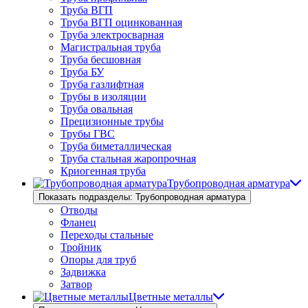
Труба ВГП
Труба ВГП оцинкованная
Труба электросварная
Магистральная труба
Труба бесшовная
Труба БУ
Труба газлифтная
Трубы в изоляции
Труба овальная
Прецизионные трубы
Трубы ГВС
Труба биметаллическая
Труба стальная жаропрочная
Криогенная труба
Трубопроводная арматура
Показать подразделы: Трубопроводная арматура
Отводы
Фланец
Переходы стальные
Тройник
Опоры для труб
Задвижка
Затвор
Цветные металлы