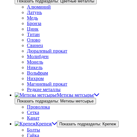
Показать подразделы: Цветные металлы
Алюминий
Латунь
Медь
Бронза
Цинк
Титан
Олово
Свинец
Дюралевый прокат
Молибден
Монель
Никель
Вольфрам
Нихром
Магниевый прокат
Редкие металлы
Метизы метсырье
Показать подразделы: Метизы метсырье
Проволока
Сетка
Канат
Крепеж
Показать подразделы: Крепеж
Болты
Гайка