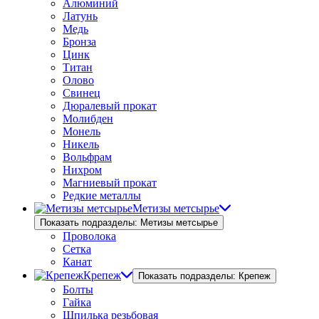
Алюминий
Латунь
Медь
Бронза
Цинк
Титан
Олово
Свинец
Дюралевый прокат
Молибден
Монель
Никель
Вольфрам
Нихром
Магниевый прокат
Редкие металлы
Метизы метсырье
Показать подразделы: Метизы метсырье
Проволока
Сетка
Канат
Крепеж
Показать подразделы: Крепеж
Болты
Гайка
Шпилька резьбовая