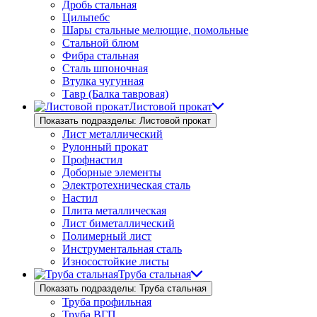
Дробь стальная
Цильпебс
Шары стальные мелющие, помольные
Стальной блюм
Фибра стальная
Сталь шпоночная
Втулка чугунная
Тавр (Балка тавровая)
Листовой прокат
Показать подразделы: Листовой прокат
Лист металлический
Рулонный прокат
Профнастил
Доборные элементы
Электротехническая сталь
Настил
Плита металлическая
Лист биметаллический
Полимерный лист
Инструментальная сталь
Износостойкие листы
Труба стальная
Показать подразделы: Труба стальная
Труба профильная
Труба ВГП