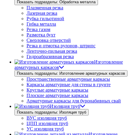
Показать подразделы: Обработка металла
Плазменная резка
Лазерная резка
Рубка гильотиной
Гибка металла
Резка газом
Размотка бухт
Сверловка отверстий
Резка и отмотка рулонов, штрипс
Ленточно-пильная резка
Гидроабразивная резка
Изготовление
арматурных каркасов
Показать подразделы: Изготовление арматурных каркасов
Пространственные арматурные каркасы
Каркасы арматурные для стены в грунте
Круглые арматурные каркасы
Плоские арматурные каркасы
Арматурные каркасы для буронабивных свай
Изоляция труб
Показать подразделы: Изоляция труб
ВУС изоляция труб
ЦПП изоляция труб
УС изоляция труб
Изготовление