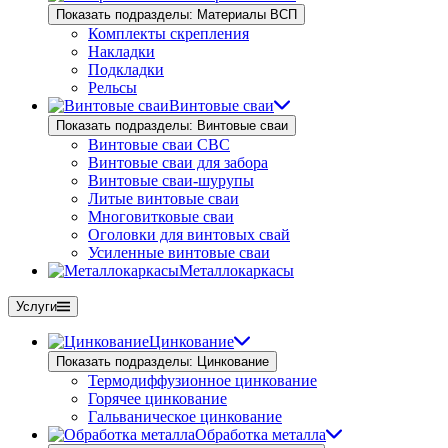
Показать подразделы: Материалы ВСП
Комплекты скрепления
Накладки
Подкладки
Рельсы
Винтовые сваи
Показать подразделы: Винтовые сваи
Винтовые сваи СВС
Винтовые сваи для забора
Винтовые сваи-шурупы
Литые винтовые сваи
Многовитковые сваи
Оголовки для винтовых свай
Усиленные винтовые сваи
Металлокаркасы
Услуги
Цинкование
Показать подразделы: Цинкование
Термодиффузионное цинкование
Горячее цинкование
Гальваническое цинкование
Обработка металла