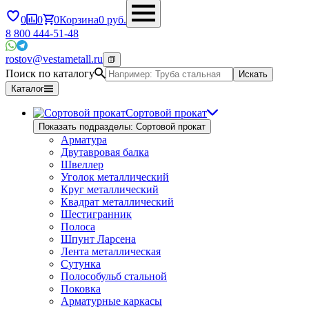
0
0
0
Корзина
0
руб.
8 800 444-51-48
rostov@vestametall.ru
Поиск по каталогу
Искать
Каталог
Сортовой прокат
Показать подразделы: Сортовой прокат
Арматура
Двутавровая балка
Швеллер
Уголок металлический
Круг металлический
Квадрат металлический
Шестигранник
Полоса
Шпунт Ларсена
Лента металлическая
Сутунка
Полособульб стальной
Поковка
Арматурные каркасы