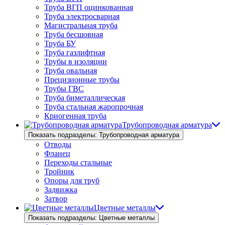
Труба ВГП оцинкованная
Труба электросварная
Магистральная труба
Труба бесшовная
Труба БУ
Труба газлифтная
Трубы в изоляции
Труба овальная
Прецизионные трубы
Трубы ГВС
Труба биметаллическая
Труба стальная жаропрочная
Криогенная труба
Трубопроводная арматура
Показать подразделы: Трубопроводная арматура
Отводы
Фланец
Переходы стальные
Тройник
Опоры для труб
Задвижка
Затвор
Цветные металлы
Показать подразделы: Цветные металлы