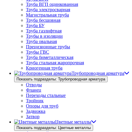
Труба ВГП оцинкованная
Труба электросварная
Магистральная труба
Труба бесшовная
Труба БУ
Труба газлифтная
Трубы в изоляции
Труба овальная
Прецизионные трубы
Трубы ГВС
Труба биметаллическая
Труба стальная жаропрочная
Криогенная труба
Трубопроводная арматура
Показать подразделы: Трубопроводная арматура
Отводы
Фланец
Переходы стальные
Тройник
Опоры для труб
Задвижка
Затвор
Цветные металлы
Показать подразделы: Цветные металлы