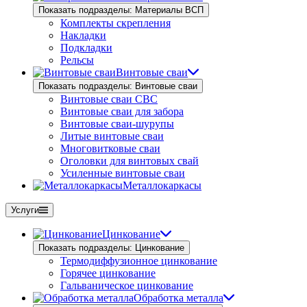
Показать подразделы: Материалы ВСП
Комплекты скрепления
Накладки
Подкладки
Рельсы
Винтовые сваи
Показать подразделы: Винтовые сваи
Винтовые сваи СВС
Винтовые сваи для забора
Винтовые сваи-шурупы
Литые винтовые сваи
Многовитковые сваи
Оголовки для винтовых свай
Усиленные винтовые сваи
Металлокаркасы
Услуги
Цинкование
Показать подразделы: Цинкование
Термодиффузионное цинкование
Горячее цинкование
Гальваническое цинкование
Обработка металла