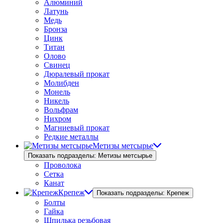
Алюминий
Латунь
Медь
Бронза
Цинк
Титан
Олово
Свинец
Дюралевый прокат
Молибден
Монель
Никель
Вольфрам
Нихром
Магниевый прокат
Редкие металлы
Метизы метсырье
Показать подразделы: Метизы метсырье
Проволока
Сетка
Канат
Крепеж
Показать подразделы: Крепеж
Болты
Гайка
Шпилька резьбовая