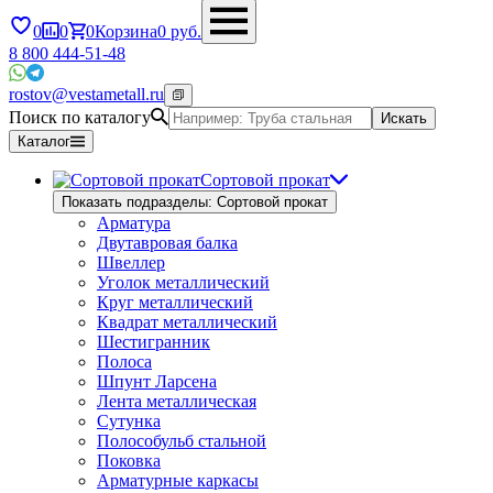
0
0
0
Корзина
0
руб.
8 800 444-51-48
rostov@vestametall.ru
Поиск по каталогу
Искать
Каталог
Сортовой прокат
Показать подразделы: Сортовой прокат
Арматура
Двутавровая балка
Швеллер
Уголок металлический
Круг металлический
Квадрат металлический
Шестигранник
Полоса
Шпунт Ларсена
Лента металлическая
Сутунка
Полособульб стальной
Поковка
Арматурные каркасы