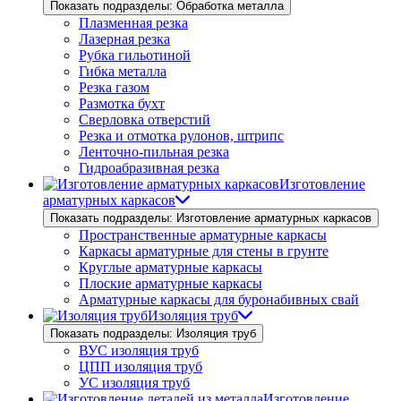
Показать подразделы: Обработка металла
Плазменная резка
Лазерная резка
Рубка гильотиной
Гибка металла
Резка газом
Размотка бухт
Сверловка отверстий
Резка и отмотка рулонов, штрипс
Ленточно-пильная резка
Гидроабразивная резка
Изготовление
арматурных каркасов
Показать подразделы: Изготовление арматурных каркасов
Пространственные арматурные каркасы
Каркасы арматурные для стены в грунте
Круглые арматурные каркасы
Плоские арматурные каркасы
Арматурные каркасы для буронабивных свай
Изоляция труб
Показать подразделы: Изоляция труб
ВУС изоляция труб
ЦПП изоляция труб
УС изоляция труб
Изготовление