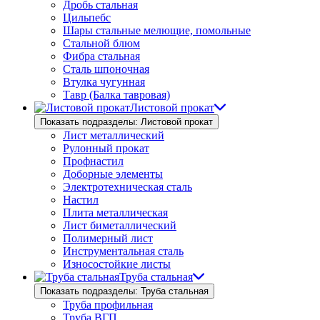
Дробь стальная
Цильпебс
Шары стальные мелющие, помольные
Стальной блюм
Фибра стальная
Сталь шпоночная
Втулка чугунная
Тавр (Балка тавровая)
Листовой прокат
Показать подразделы: Листовой прокат
Лист металлический
Рулонный прокат
Профнастил
Доборные элементы
Электротехническая сталь
Настил
Плита металлическая
Лист биметаллический
Полимерный лист
Инструментальная сталь
Износостойкие листы
Труба стальная
Показать подразделы: Труба стальная
Труба профильная
Труба ВГП