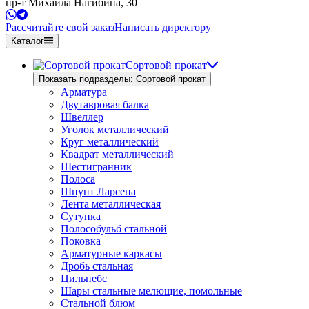
пр-т Михаила Нагибина, 30
Рассчитайте свой заказ
Написать директору
Каталог
Сортовой прокат
Показать подразделы: Сортовой прокат
Арматура
Двутавровая балка
Швеллер
Уголок металлический
Круг металлический
Квадрат металлический
Шестигранник
Полоса
Шпунт Ларсена
Лента металлическая
Сутунка
Полособульб стальной
Поковка
Арматурные каркасы
Дробь стальная
Цильпебс
Шары стальные мелющие, помольные
Стальной блюм