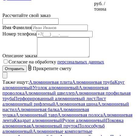
руб.
/
тонна
Рассчитайте свой заказ
Имя Фамилия
Номер телефона
Описание заказа
Согласие на обработку
персональных данных
Прикрепите смету
Отправить
Также ищут:
Алюминиевая плита
Алюминиевая труба
Круг
алюминиевый
Уголок алюминиевый
Алюминиевая
проволока
Алюминиевый швеллер
Алюминиевая профильная
труба
Перфорированный алюминиевый лист
Лист
алюминиевый рифленый
Алюминиевая шина
Алюминиевый
настил
Алюминиевая балка
Алюминиевая
чушка
Алюминиевый тавр
Алюминиевая полоса
Алюминиевая
лента
Квадрат алюминиевый
Рулон алюминиевый
Поковка
алюминиевая
Алюминиевый пруток
Полособульб
алюминиевый
Алюминиевые композитные