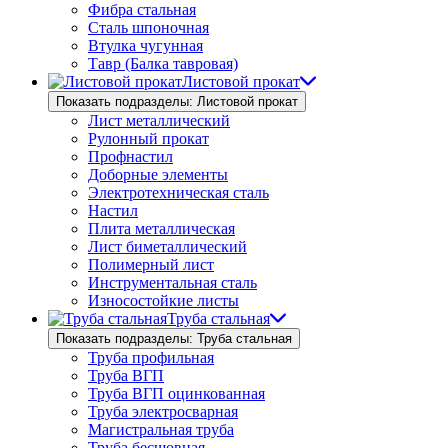
Фибра стальная
Сталь шпоночная
Втулка чугунная
Тавр (Балка тавровая)
Листовой прокат
Показать подразделы: Листовой прокат
Лист металлический
Рулонный прокат
Профнастил
Доборные элементы
Электротехническая сталь
Настил
Плита металлическая
Лист биметаллический
Полимерный лист
Инструментальная сталь
Износостойкие листы
Труба стальная
Показать подразделы: Труба стальная
Труба профильная
Труба ВГП
Труба ВГП оцинкованная
Труба электросварная
Магистральная труба
Труба бесшовная