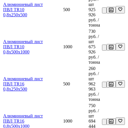
Алюминиевый лист
шт
ПВЛ TR10
500
925
0,8х250х500
926
руб.
/
тонна
730
руб.
/
Алюминиевый лист
шт
ПВЛ TR10
1000
675
0,8х500х1000
926
руб.
/
тонна
260
руб.
/
Алюминиевый лист
шт
ПВЛ TR16
500
962
0,8х250х500
963
руб.
/
тонна
750
руб.
/
Алюминиевый лист
шт
ПВЛ TR16
1000
694
0,8х500х1000
444