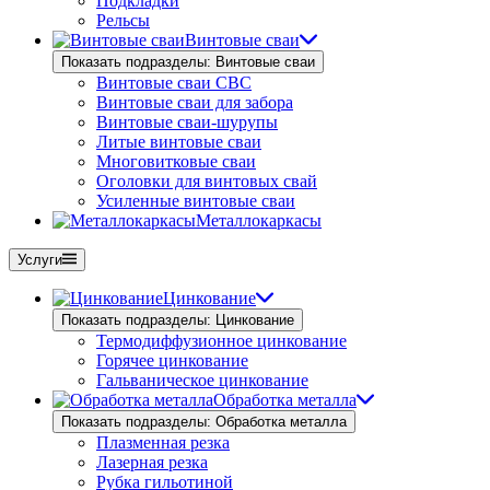
Подкладки
Рельсы
Винтовые сваи
Показать подразделы: Винтовые сваи
Винтовые сваи СВС
Винтовые сваи для забора
Винтовые сваи-шурупы
Литые винтовые сваи
Многовитковые сваи
Оголовки для винтовых свай
Усиленные винтовые сваи
Металлокаркасы
Услуги
Цинкование
Показать подразделы: Цинкование
Термодиффузионное цинкование
Горячее цинкование
Гальваническое цинкование
Обработка металла
Показать подразделы: Обработка металла
Плазменная резка
Лазерная резка
Рубка гильотиной