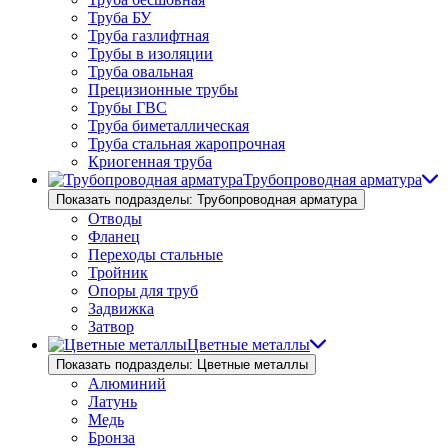
Труба БУ
Труба газлифтная
Трубы в изоляции
Труба овальная
Прецизионные трубы
Трубы ГВС
Труба биметаллическая
Труба стальная жаропрочная
Криогенная труба
Трубопроводная арматура
Показать подразделы: Трубопроводная арматура
Отводы
Фланец
Переходы стальные
Тройник
Опоры для труб
Задвижка
Затвор
Цветные металлы
Показать подразделы: Цветные металлы
Алюминий
Латунь
Медь
Бронза