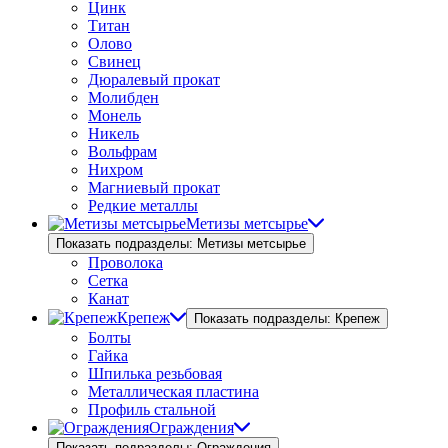
Цинк
Титан
Олово
Свинец
Дюралевый прокат
Молибден
Монель
Никель
Вольфрам
Нихром
Магниевый прокат
Редкие металлы
Метизы метсырье
Показать подразделы: Метизы метсырье
Проволока
Сетка
Канат
Крепеж
Показать подразделы: Крепеж
Болты
Гайка
Шпилька резьбовая
Металлическая пластина
Профиль стальной
Ограждения
Показать подразделы: Ограждения