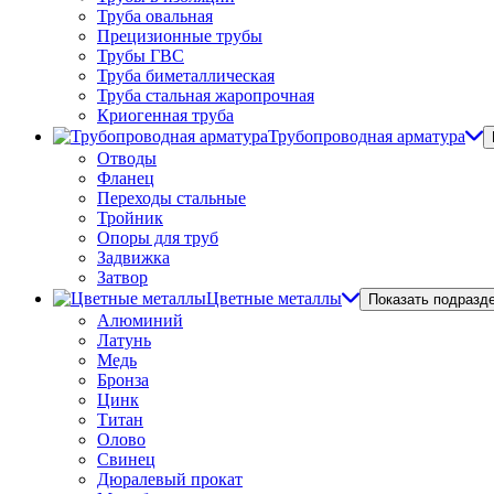
Труба овальная
Прецизионные трубы
Трубы ГВС
Труба биметаллическая
Труба стальная жаропрочная
Криогенная труба
Трубопроводная арматура
Отводы
Фланец
Переходы стальные
Тройник
Опоры для труб
Задвижка
Затвор
Цветные металлы
Показать подразд
Алюминий
Латунь
Медь
Бронза
Цинк
Титан
Олово
Свинец
Дюралевый прокат