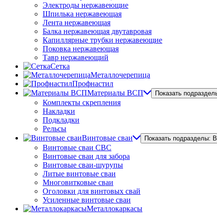
Электроды нержавеющие
Шпилька нержавеющая
Лента нержавеющая
Балка нержавеющая двутавровая
Капиллярные трубки нержавеющие
Поковка нержавеющая
Тавр нержавеющий
Сетка
Металлочерепица
Профнастил
Материалы ВСП
Показать подраздел
Комплекты скрепления
Накладки
Подкладки
Рельсы
Винтовые сваи
Показать подразделы: 
Винтовые сваи СВС
Винтовые сваи для забора
Винтовые сваи-шурупы
Литые винтовые сваи
Многовитковые сваи
Оголовки для винтовых свай
Усиленные винтовые сваи
Металлокаркасы