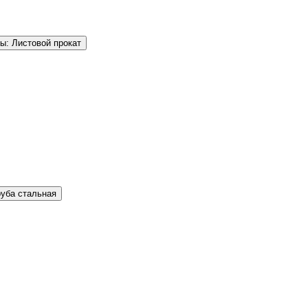
ы: Листовой прокат
руба стальная