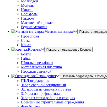
Молибден
Монель
Никель
Вольфрам
Нихром
Магниевый прокат
Редкие металлы
Метизы метсырье
Показать подразд
Проволока
Сетка
Канат
Крепеж
Показать подразделы: Крепеж
Болты
Гайка
Шпилька резьбовая
Металлическая пластина
Профиль стальной
Ограждения
Показать подразделы: Огражд
ПКЛ ограждения
Забор сварной секционный
3Д заборы из сварных прутьев
Заборы из профнастила
Забор из сетки рабицы в секциях
Временные строительные ограждения
Фан барьер