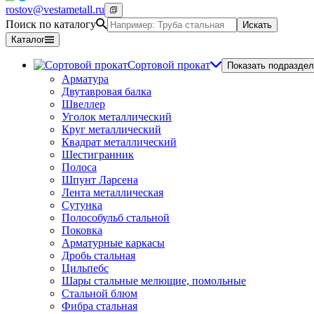
rostov@vestametall.ru
Поиск по каталогу
Искать
Каталог
Сортовой прокат
Показать подраздел
Арматура
Двутавровая балка
Швеллер
Уголок металлический
Круг металлический
Квадрат металлический
Шестигранник
Полоса
Шпунт Ларсена
Лента металлическая
Сутунка
Полособульб стальной
Поковка
Арматурные каркасы
Дробь стальная
Цильпебс
Шары стальные мелющие, помольные
Стальной блюм
Фибра стальная