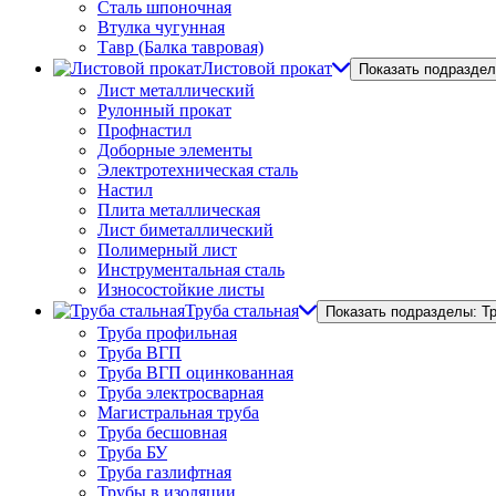
Сталь шпоночная
Втулка чугунная
Тавр (Балка тавровая)
Листовой прокат
Показать подраздел
Лист металлический
Рулонный прокат
Профнастил
Доборные элементы
Электротехническая сталь
Настил
Плита металлическая
Лист биметаллический
Полимерный лист
Инструментальная сталь
Износостойкие листы
Труба стальная
Показать подразделы: Т
Труба профильная
Труба ВГП
Труба ВГП оцинкованная
Труба электросварная
Магистральная труба
Труба бесшовная
Труба БУ
Труба газлифтная
Трубы в изоляции