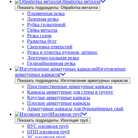
Обработка металла
Показать подразделы: Обработка металла
Плазменная резка
Лазерная резка
Рубка гильотиной
Гибка металла
Резка газом
Размотка бухт
Сверловка отверстий
Резка и отмотка рулонов, штрипс
Ленточно-пильная резка
Гидроабразивная резка
Изготовление
арматурных каркасов
Показать подразделы: Изготовление арматурных каркасов
Пространственные арматурные каркасы
Каркасы арматурные для стены в грунте
Круглые арматурные каркасы
Плоские арматурные каркасы
Арматурные каркасы для буронабивных свай
Изоляция труб
Показать подразделы: Изоляция труб
ВУС изоляция труб
ЦПП изоляция труб
УС изоляция труб