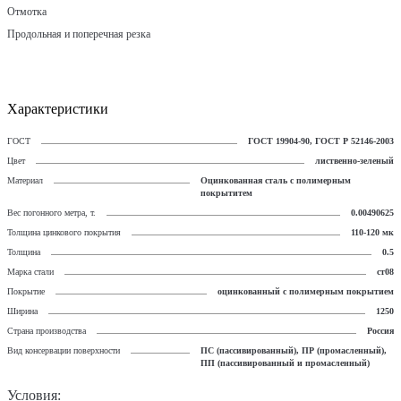
Отмотка
Продольная и поперечная резка
Характеристики
ГОСТ
ГОСТ 19904-90, ГОСТ Р 52146-2003
Цвет
лиственно-зеленый
Материал
Оцинкованная сталь с полимерным
покрытитем
Вес погонного метра, т.
0.00490625
Толщина цинкового покрытия
110-120 мк
Толщина
0.5
Марка стали
ст08
Покрытие
оцинкованный с полимерным покрытием
Ширина
1250
Страна производства
Россия
Вид консервации поверхности
ПС (пассивированный), ПР (промасленный),
ПП (пассивированный и промасленный)
Условия: