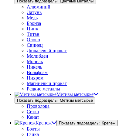
Показать подразделы: Цветные металлы
Алюминий
Латунь
Медь
Бронза
Цинк
Титан
Олово
Свинец
Дюралевый прокат
Молибден
Монель
Никель
Вольфрам
Нихром
Магниевый прокат
Редкие металлы
Метизы метсырье
Показать подразделы: Метизы метсырье
Проволока
Сетка
Канат
Крепеж
Показать подразделы: Крепеж
Болты
Гайка