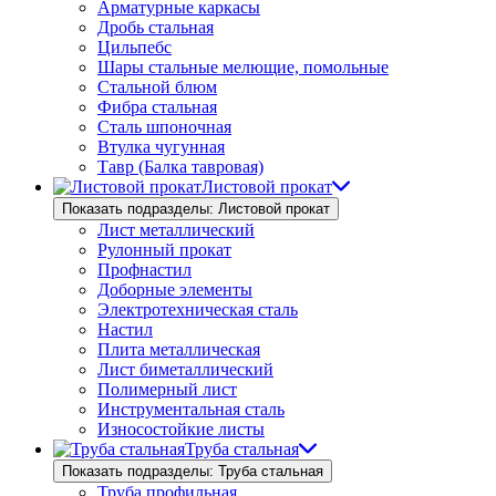
Арматурные каркасы
Дробь стальная
Цильпебс
Шары стальные мелющие, помольные
Стальной блюм
Фибра стальная
Сталь шпоночная
Втулка чугунная
Тавр (Балка тавровая)
Листовой прокат
Показать подразделы: Листовой прокат
Лист металлический
Рулонный прокат
Профнастил
Доборные элементы
Электротехническая сталь
Настил
Плита металлическая
Лист биметаллический
Полимерный лист
Инструментальная сталь
Износостойкие листы
Труба стальная
Показать подразделы: Труба стальная
Труба профильная