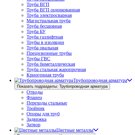
Труба ВГП
Труба ВГП оцинкованная
Труба электросварная
Магистральная труба
Труба бесшовная
Труба БУ
Труба газлифтная
Трубы в изоляции
Труба овальная
Прецизионные трубы
Трубы ГВС
Труба биметаллическая
Труба стальная жаропрочная
Криогенная труба
Трубопроводная арматура
Показать подразделы: Трубопроводная арматура
Отводы
Фланец
Переходы стальные
Тройник
Опоры для труб
Задвижка
Затвор
Цветные металлы