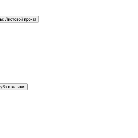
ы: Листовой прокат
руба стальная