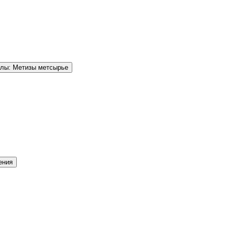
елы: Метизы метсырье
ения