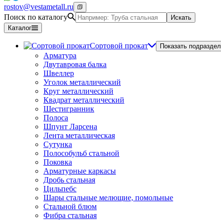
rostov@vestametall.ru
Поиск по каталогу
Искать
Каталог
Сортовой прокат
Показать подраздел
Арматура
Двутавровая балка
Швеллер
Уголок металлический
Круг металлический
Квадрат металлический
Шестигранник
Полоса
Шпунт Ларсена
Лента металлическая
Сутунка
Полособульб стальной
Поковка
Арматурные каркасы
Дробь стальная
Цильпебс
Шары стальные мелющие, помольные
Стальной блюм
Фибра стальная