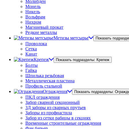
Молибден
Монель
Никель
Вольфрам
Нихром
Магниевый прокат
Редкие металлы
Метизы метсырье
Показать подразд
Проволока
Сетка
Канат
Крепеж
Показать подразделы: Крепеж
Болты
Гайка
Шпилька резьбовая
Металлическая пластина
Профиль стальной
Ограждения
Показать подразделы: Огражд
ПКЛ ограждения
Забор сварной секционный
3Д заборы из сварных прутьев
Заборы из профнастила
Забор из сетки рабицы в секциях
Временные строительные ограждения
Фан барьер