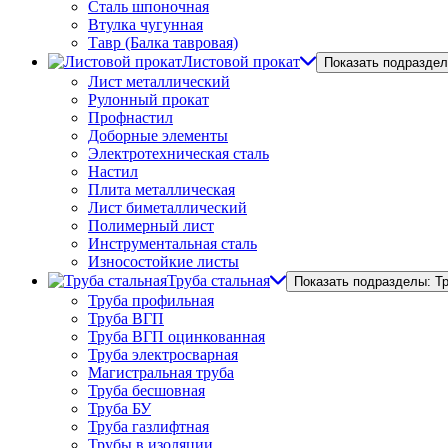
Сталь шпоночная
Втулка чугунная
Тавр (Балка тавровая)
Листовой прокат
Показать подраздел
Лист металлический
Рулонный прокат
Профнастил
Доборные элементы
Электротехническая сталь
Настил
Плита металлическая
Лист биметаллический
Полимерный лист
Инструментальная сталь
Износостойкие листы
Труба стальная
Показать подразделы: Т
Труба профильная
Труба ВГП
Труба ВГП оцинкованная
Труба электросварная
Магистральная труба
Труба бесшовная
Труба БУ
Труба газлифтная
Трубы в изоляции