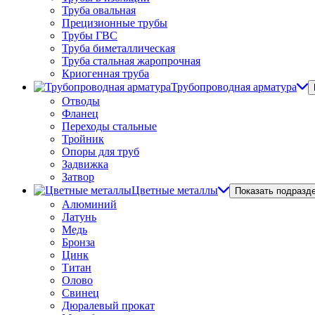
Труба овальная
Прецизионные трубы
Трубы ГВС
Труба биметаллическая
Труба стальная жаропрочная
Криогенная труба
Трубопроводная арматура
Отводы
Фланец
Переходы стальные
Тройник
Опоры для труб
Задвижка
Затвор
Цветные металлы
Показать подразд
Алюминий
Латунь
Медь
Бронза
Цинк
Титан
Олово
Свинец
Дюралевый прокат