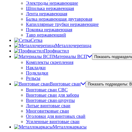
Электроды нержавеющие
Шпилька нержавеющая
Лента нержавеющая
Балка нержавеющая двутавровая
Капиллярные трубки нержавеющие
Поковка нержавеющая
Тавр нержавеющий
Сетка
Металлочерепица
Профнастил
Материалы ВСП
Показать подраздел
Комплекты скрепления
Накладки
Подкладки
Рельсы
Винтовые сваи
Показать подразделы: 
Винтовые сваи СВС
Винтовые сваи для забора
Винтовые сваи-шурупы
Литые винтовые сваи
Многовитковые сваи
Оголовки для винтовых свай
Усиленные винтовые сваи
Металлокаркасы