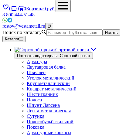
0
0
0
Корзина
0
руб.
8 800 444-51-48
rostov@vestametall.ru
Поиск по каталогу
Искать
Каталог
Сортовой прокат
Показать подразделы: Сортовой прокат
Арматура
Двутавровая балка
Швеллер
Уголок металлический
Круг металлический
Квадрат металлический
Шестигранник
Полоса
Шпунт Ларсена
Лента металлическая
Сутунка
Полособульб стальной
Поковка
Арматурные каркасы