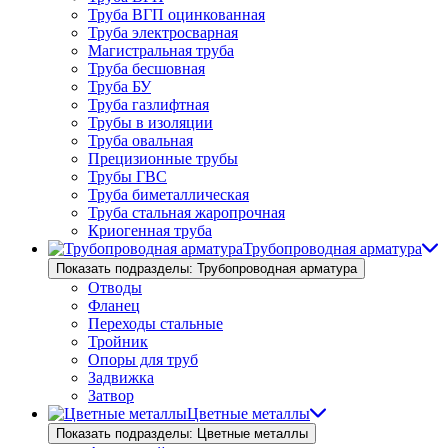
Труба ВГП оцинкованная
Труба электросварная
Магистральная труба
Труба бесшовная
Труба БУ
Труба газлифтная
Трубы в изоляции
Труба овальная
Прецизионные трубы
Трубы ГВС
Труба биметаллическая
Труба стальная жаропрочная
Криогенная труба
Трубопроводная арматура
Показать подразделы: Трубопроводная арматура
Отводы
Фланец
Переходы стальные
Тройник
Опоры для труб
Задвижка
Затвор
Цветные металлы
Показать подразделы: Цветные металлы