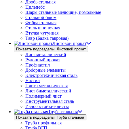
Дробь стальная
Цильпебс
Шары стальные мелющие, помольные
Стальной блюм
Фибра стальная
Сталь шпоночная
Втулка чугунная
Тавр (Балка тавровая)
Листовой прокат
Показать подразделы: Листовой прокат
Лист металлический
Рулонный прокат
Профнастил
Доборные элементы
Электротехническая сталь
Настил
Плита металлическая
Лист биметаллический
Полимерный лист
Инструментальная сталь
Износостойкие листы
Труба стальная
Показать подразделы: Труба стальная
Труба профильная
Труба ВГП