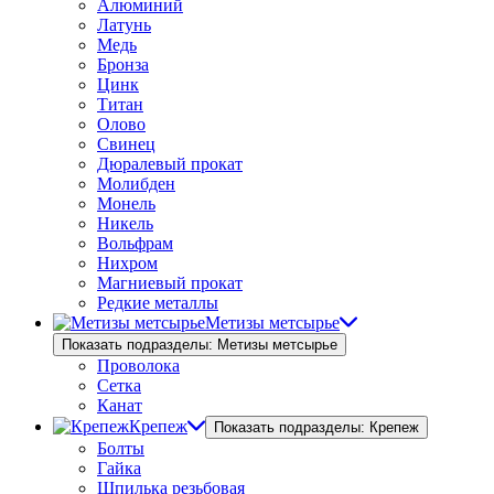
Алюминий
Латунь
Медь
Бронза
Цинк
Титан
Олово
Свинец
Дюралевый прокат
Молибден
Монель
Никель
Вольфрам
Нихром
Магниевый прокат
Редкие металлы
Метизы метсырье
Показать подразделы: Метизы метсырье
Проволока
Сетка
Канат
Крепеж
Показать подразделы: Крепеж
Болты
Гайка
Шпилька резьбовая