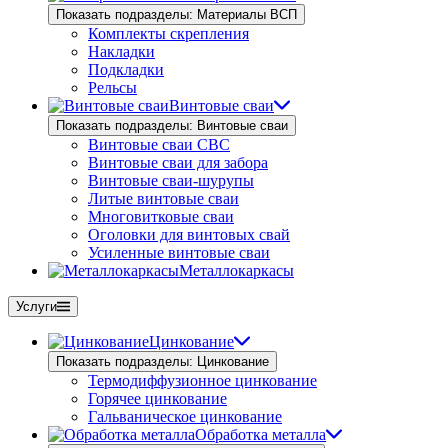
Показать подразделы: Материалы ВСП
Комплекты скрепления
Накладки
Подкладки
Рельсы
Винтовые сваи
Показать подразделы: Винтовые сваи
Винтовые сваи СВС
Винтовые сваи для забора
Винтовые сваи-шурупы
Литые винтовые сваи
Многовитковые сваи
Оголовки для винтовых свай
Усиленные винтовые сваи
Металлокаркасы
Услуги
Цинкование
Показать подразделы: Цинкование
Термодиффузионное цинкование
Горячее цинкование
Гальваническое цинкование
Обработка металла