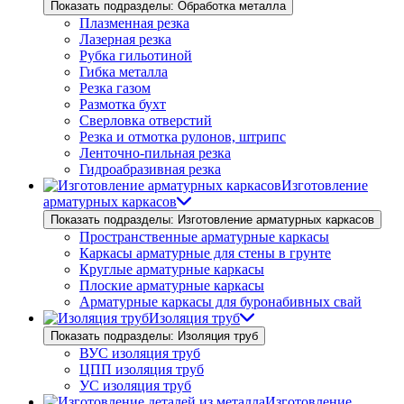
Показать подразделы: Обработка металла
Плазменная резка
Лазерная резка
Рубка гильотиной
Гибка металла
Резка газом
Размотка бухт
Сверловка отверстий
Резка и отмотка рулонов, штрипс
Ленточно-пильная резка
Гидроабразивная резка
Изготовление
арматурных каркасов
Показать подразделы: Изготовление арматурных каркасов
Пространственные арматурные каркасы
Каркасы арматурные для стены в грунте
Круглые арматурные каркасы
Плоские арматурные каркасы
Арматурные каркасы для буронабивных свай
Изоляция труб
Показать подразделы: Изоляция труб
ВУС изоляция труб
ЦПП изоляция труб
УС изоляция труб
Изготовление