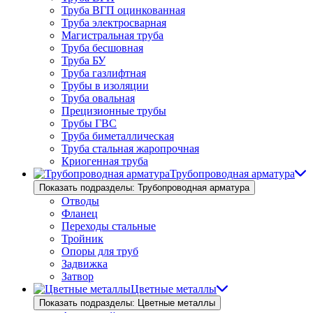
Труба ВГП оцинкованная
Труба электросварная
Магистральная труба
Труба бесшовная
Труба БУ
Труба газлифтная
Трубы в изоляции
Труба овальная
Прецизионные трубы
Трубы ГВС
Труба биметаллическая
Труба стальная жаропрочная
Криогенная труба
Трубопроводная арматура
Показать подразделы: Трубопроводная арматура
Отводы
Фланец
Переходы стальные
Тройник
Опоры для труб
Задвижка
Затвор
Цветные металлы
Показать подразделы: Цветные металлы