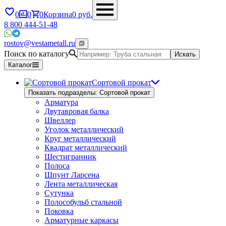
0
0
0
Корзина
0
руб.
8 800 444-51-48
rostov@vestametall.ru
Поиск по каталогу
Искать
Каталог
Сортовой прокат
Показать подразделы: Сортовой прокат
Арматура
Двутавровая балка
Швеллер
Уголок металлический
Круг металлический
Квадрат металлический
Шестигранник
Полоса
Шпунт Ларсена
Лента металлическая
Сутунка
Полособульб стальной
Поковка
Арматурные каркасы