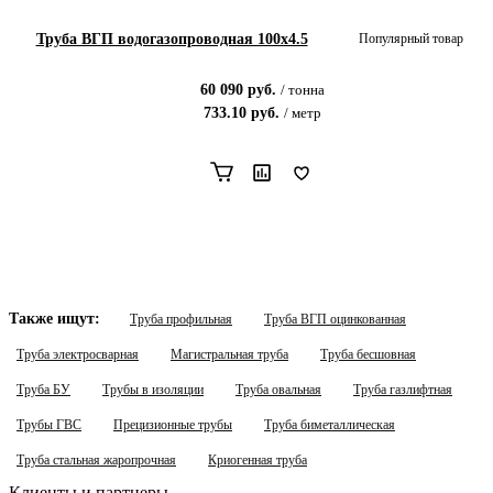
Труба ВГП водогазопроводная 100х4.5
Популярный товар
60 090
руб.
/
тонна
733.10
руб.
/
метр
Также ищут:
Труба профильная
Труба ВГП оцинкованная
Труба электросварная
Магистральная труба
Труба бесшовная
Труба БУ
Трубы в изоляции
Труба овальная
Труба газлифтная
Трубы ГВС
Прецизионные трубы
Труба биметаллическая
Труба стальная жаропрочная
Криогенная труба
Клиенты и партнеры