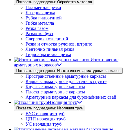
Показать подразделы: Обработка металла
Плазменная резка
Лазерная резка
Рубка гильотиной
Гибка металла
Резка газом
Размотка бухт
Сверловка отверстий
Резка и отмотка рулонов, штрипс
Ленточно-пильная резка
Гидроабразивная резка
Изготовление
арматурных каркасов
Показать подразделы: Изготовление арматурных каркасов
Пространственные арматурные каркасы
Каркасы арматурные для стены в грунте
Круглые арматурные каркасы
Плоские арматурные каркасы
Арматурные каркасы для буронабивных свай
Изоляция труб
Показать подразделы: Изоляция труб
ВУС изоляция труб
ЦПП изоляция труб
УС изоляция труб
Изготовление