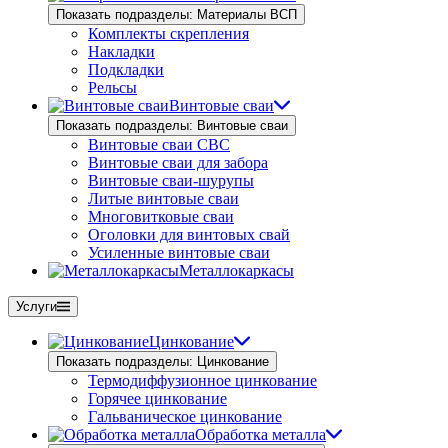
Показать подразделы: Материалы ВСП
Комплекты скрепления
Накладки
Подкладки
Рельсы
Винтовые сваи
Показать подразделы: Винтовые сваи
Винтовые сваи СВС
Винтовые сваи для забора
Винтовые сваи-шурупы
Литые винтовые сваи
Многовитковые сваи
Оголовки для винтовых свай
Усиленные винтовые сваи
Металлокаркасы
Услуги
Цинкование
Показать подразделы: Цинкование
Термодиффузионное цинкование
Горячее цинкование
Гальваническое цинкование
Обработка металла