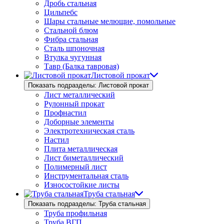
Дробь стальная
Цильпебс
Шары стальные мелющие, помольные
Стальной блюм
Фибра стальная
Сталь шпоночная
Втулка чугунная
Тавр (Балка тавровая)
Листовой прокат
Показать подразделы: Листовой прокат
Лист металлический
Рулонный прокат
Профнастил
Доборные элементы
Электротехническая сталь
Настил
Плита металлическая
Лист биметаллический
Полимерный лист
Инструментальная сталь
Износостойкие листы
Труба стальная
Показать подразделы: Труба стальная
Труба профильная
Труба ВГП