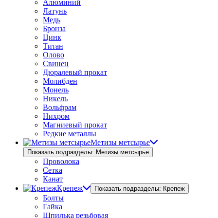
Алюминий
Латунь
Медь
Бронза
Цинк
Титан
Олово
Свинец
Дюралевый прокат
Молибден
Монель
Никель
Вольфрам
Нихром
Магниевый прокат
Редкие металлы
Метизы метсырье
Показать подразделы: Метизы метсырье
Проволока
Сетка
Канат
Крепеж
Показать подразделы: Крепеж
Болты
Гайка
Шпилька резьбовая