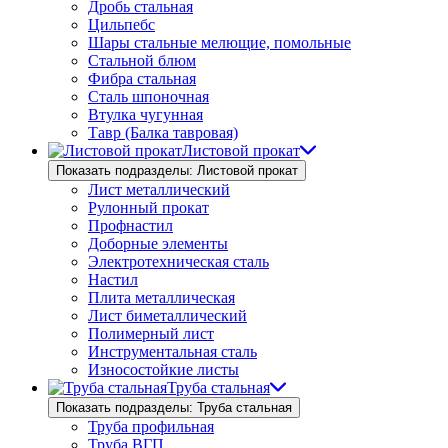
Дробь стальная
Цильпебс
Шары стальные мелющие, помольные
Стальной блюм
Фибра стальная
Сталь шпоночная
Втулка чугунная
Тавр (Балка тавровая)
Листовой прокат
Показать подразделы: Листовой прокат
Лист металлический
Рулонный прокат
Профнастил
Доборные элементы
Электротехническая сталь
Настил
Плита металлическая
Лист биметаллический
Полимерный лист
Инструментальная сталь
Износостойкие листы
Труба стальная
Показать подразделы: Труба стальная
Труба профильная
Труба ВГП