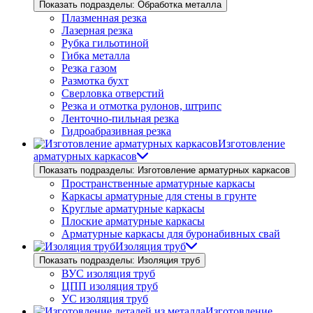
Показать подразделы: Обработка металла
Плазменная резка
Лазерная резка
Рубка гильотиной
Гибка металла
Резка газом
Размотка бухт
Сверловка отверстий
Резка и отмотка рулонов, штрипс
Ленточно-пильная резка
Гидроабразивная резка
Изготовление
арматурных каркасов
Показать подразделы: Изготовление арматурных каркасов
Пространственные арматурные каркасы
Каркасы арматурные для стены в грунте
Круглые арматурные каркасы
Плоские арматурные каркасы
Арматурные каркасы для буронабивных свай
Изоляция труб
Показать подразделы: Изоляция труб
ВУС изоляция труб
ЦПП изоляция труб
УС изоляция труб
Изготовление