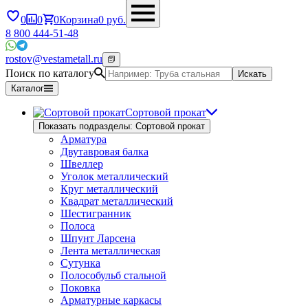
0
0
0
Корзина
0
руб.
8 800 444-51-48
rostov@vestametall.ru
Поиск по каталогу
Искать
Каталог
Сортовой прокат
Показать подразделы: Сортовой прокат
Арматура
Двутавровая балка
Швеллер
Уголок металлический
Круг металлический
Квадрат металлический
Шестигранник
Полоса
Шпунт Ларсена
Лента металлическая
Сутунка
Полособульб стальной
Поковка
Арматурные каркасы