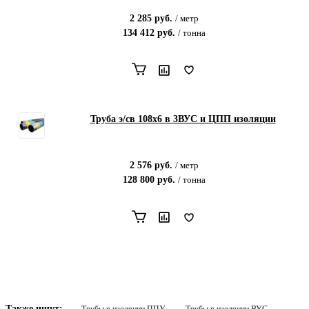
2 285
руб.
/
метр
134 412
руб.
/
тонна
Труба э/св 108х6 в 3ВУС и ЦПП изоляции
2 576
руб.
/
метр
128 800
руб.
/
тонна
Также ищут: