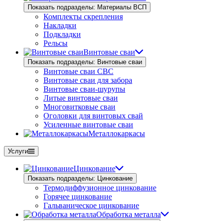
Показать подразделы: Материалы ВСП
Комплекты скрепления
Накладки
Подкладки
Рельсы
Винтовые сваи
Показать подразделы: Винтовые сваи
Винтовые сваи СВС
Винтовые сваи для забора
Винтовые сваи-шурупы
Литые винтовые сваи
Многовитковые сваи
Оголовки для винтовых свай
Усиленные винтовые сваи
Металлокаркасы
Услуги
Цинкование
Показать подразделы: Цинкование
Термодиффузионное цинкование
Горячее цинкование
Гальваническое цинкование
Обработка металла