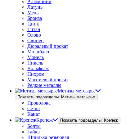
Алюминий
Латунь
Медь
Бронза
Цинк
Титан
Олово
Свинец
Дюралевый прокат
Молибден
Монель
Никель
Вольфрам
Нихром
Магниевый прокат
Редкие металлы
Метизы метсырье
Показать подразделы: Метизы метсырье
Проволока
Сетка
Канат
Крепеж
Показать подразделы: Крепеж
Болты
Гайка
Шпилька резьбовая