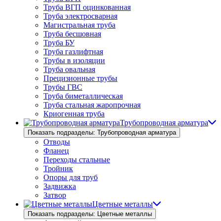
Труба ВГП оцинкованная
Труба электросварная
Магистральная труба
Труба бесшовная
Труба БУ
Труба газлифтная
Трубы в изоляции
Труба овальная
Прецизионные трубы
Трубы ГВС
Труба биметаллическая
Труба стальная жаропрочная
Криогенная труба
Трубопроводная арматура
Показать подразделы: Трубопроводная арматура
Отводы
Фланец
Переходы стальные
Тройник
Опоры для труб
Задвижка
Затвор
Цветные металлы
Показать подразделы: Цветные металлы