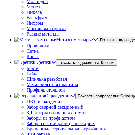
Молибден
Монель
Никель
Вольфрам
Нихром
Магниевый прокат
Редкие металлы
Метизы метсырье
Показать подразд
Проволока
Сетка
Канат
Крепеж
Показать подразделы: Крепеж
Болты
Гайка
Шпилька резьбовая
Металлическая пластина
Профиль стальной
Ограждения
Показать подразделы: Огражд
ПКЛ ограждения
Забор сварной секционный
3Д заборы из сварных прутьев
Заборы из профнастила
Забор из сетки рабицы в секциях
Временные строительные ограждения
Фан барьер