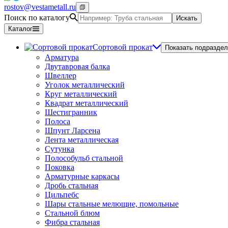
rostov@vestametall.ru
Поиск по каталогу
Искать
Каталог
Сортовой прокат
Показать подраздел
Арматура
Двутавровая балка
Швеллер
Уголок металлический
Круг металлический
Квадрат металлический
Шестигранник
Полоса
Шпунт Ларсена
Лента металлическая
Сутунка
Полособульб стальной
Поковка
Арматурные каркасы
Дробь стальная
Цильпебс
Шары стальные мелющие, помольные
Стальной блюм
Фибра стальная