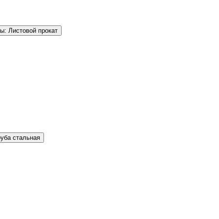
ы: Листовой прокат
руба стальная