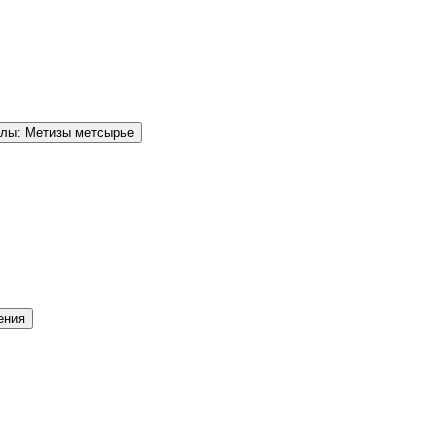
елы: Метизы метсырье
ения