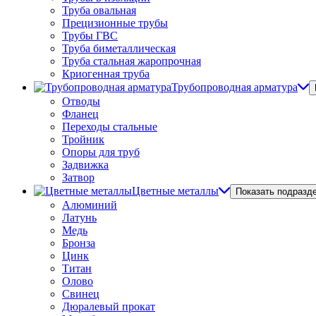
Труба овальная
Прецизионные трубы
Трубы ГВС
Труба биметаллическая
Труба стальная жаропрочная
Криогенная труба
Трубопроводная арматура
Отводы
Фланец
Переходы стальные
Тройник
Опоры для труб
Задвижка
Затвор
Цветные металлы
Показать подразд
Алюминий
Латунь
Медь
Бронза
Цинк
Титан
Олово
Свинец
Дюралевый прокат