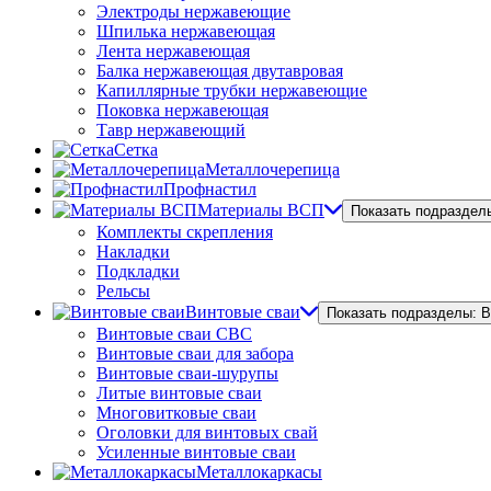
Электроды нержавеющие
Шпилька нержавеющая
Лента нержавеющая
Балка нержавеющая двутавровая
Капиллярные трубки нержавеющие
Поковка нержавеющая
Тавр нержавеющий
Сетка
Металлочерепица
Профнастил
Материалы ВСП
Показать подраздел
Комплекты скрепления
Накладки
Подкладки
Рельсы
Винтовые сваи
Показать подразделы: 
Винтовые сваи СВС
Винтовые сваи для забора
Винтовые сваи-шурупы
Литые винтовые сваи
Многовитковые сваи
Оголовки для винтовых свай
Усиленные винтовые сваи
Металлокаркасы