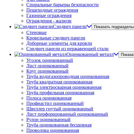
Спиральные барьеры безопасности
Пешеходные ограждения
Газонные ограждения
Ограждения - жалюзи
Сэндвич панели
Показать подразделы
Стеновые
Кровельные сэндвич панели
Доборные элементы для кровли
Сэндвич панели из нержавеющей стали
Оцинкованный металл
Показа
Уголок оцинкованный
Лист оцинкованный
Круг оцинкованный
Труба водогазопроводная оцинкованная
Труба квадратная оцинкованная
Труба электросварная оцинкованная
Труба профильная оцинкованная
Полоса оцинкованная
Профнастил оцинкованный
Швеллер гнутый оцинкованный
Лист перфорированный оцинкованный
Рулон оцинкованный
Труба оцинкованная бесшовная
Проволока оцинкованная