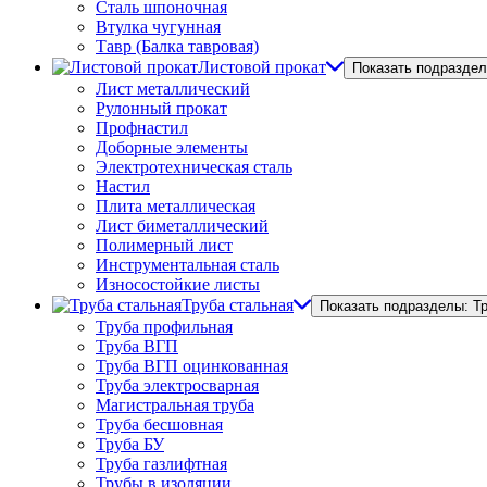
Сталь шпоночная
Втулка чугунная
Тавр (Балка тавровая)
Листовой прокат
Показать подраздел
Лист металлический
Рулонный прокат
Профнастил
Доборные элементы
Электротехническая сталь
Настил
Плита металлическая
Лист биметаллический
Полимерный лист
Инструментальная сталь
Износостойкие листы
Труба стальная
Показать подразделы: Т
Труба профильная
Труба ВГП
Труба ВГП оцинкованная
Труба электросварная
Магистральная труба
Труба бесшовная
Труба БУ
Труба газлифтная
Трубы в изоляции