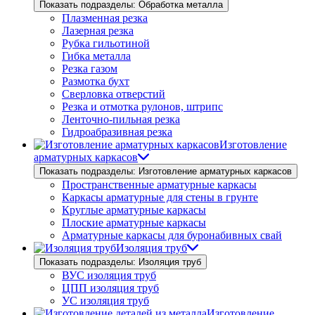
Показать подразделы: Обработка металла
Плазменная резка
Лазерная резка
Рубка гильотиной
Гибка металла
Резка газом
Размотка бухт
Сверловка отверстий
Резка и отмотка рулонов, штрипс
Ленточно-пильная резка
Гидроабразивная резка
Изготовление
арматурных каркасов
Показать подразделы: Изготовление арматурных каркасов
Пространственные арматурные каркасы
Каркасы арматурные для стены в грунте
Круглые арматурные каркасы
Плоские арматурные каркасы
Арматурные каркасы для буронабивных свай
Изоляция труб
Показать подразделы: Изоляция труб
ВУС изоляция труб
ЦПП изоляция труб
УС изоляция труб
Изготовление