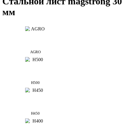
Стальной лист magstrong 30
мм
AGRO
Н500
Н450