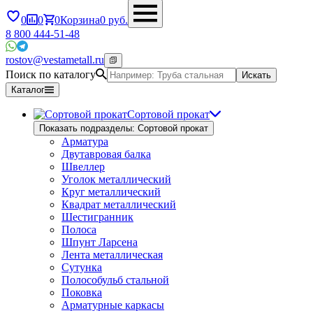
0
0
0
Корзина
0
руб.
8 800 444-51-48
rostov@vestametall.ru
Поиск по каталогу
Искать
Каталог
Сортовой прокат
Показать подразделы: Сортовой прокат
Арматура
Двутавровая балка
Швеллер
Уголок металлический
Круг металлический
Квадрат металлический
Шестигранник
Полоса
Шпунт Ларсена
Лента металлическая
Сутунка
Полособульб стальной
Поковка
Арматурные каркасы