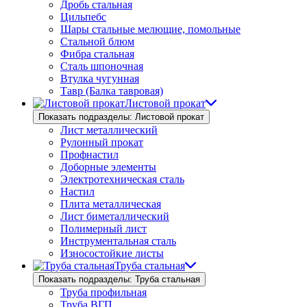
Дробь стальная
Цильпебс
Шары стальные мелющие, помольные
Стальной блюм
Фибра стальная
Сталь шпоночная
Втулка чугунная
Тавр (Балка тавровая)
Листовой прокат
Показать подразделы: Листовой прокат
Лист металлический
Рулонный прокат
Профнастил
Доборные элементы
Электротехническая сталь
Настил
Плита металлическая
Лист биметаллический
Полимерный лист
Инструментальная сталь
Износостойкие листы
Труба стальная
Показать подразделы: Труба стальная
Труба профильная
Труба ВГП