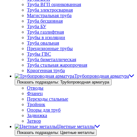
Труба ВГП оцинкованная
Труба электросварная
Магистральная труба
Труба бесшовная
Труба БУ
Труба газлифтная
Трубы в изоляции
Труба овальная
Прецизионные трубы
Трубы ГВС
Труба биметаллическая
Труба стальная жаропрочная
Криогенная труба
Трубопроводная арматура
Показать подразделы: Трубопроводная арматура
Отводы
Фланец
Переходы стальные
Тройник
Опоры для труб
Задвижка
Затвор
Цветные металлы
Показать подразделы: Цветные металлы