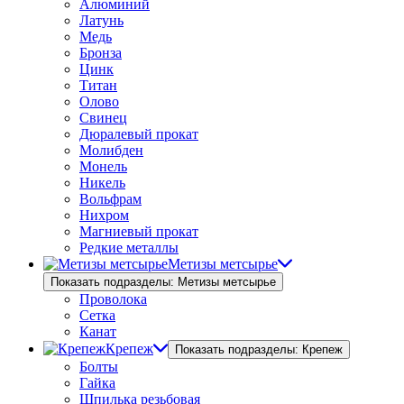
Алюминий
Латунь
Медь
Бронза
Цинк
Титан
Олово
Свинец
Дюралевый прокат
Молибден
Монель
Никель
Вольфрам
Нихром
Магниевый прокат
Редкие металлы
Метизы метсырье
Показать подразделы: Метизы метсырье
Проволока
Сетка
Канат
Крепеж
Показать подразделы: Крепеж
Болты
Гайка
Шпилька резьбовая