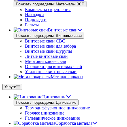
Показать подразделы: Материалы ВСП
Комплекты скрепления
Накладки
Подкладки
Рельсы
Винтовые сваи
Показать подразделы: Винтовые сваи
Винтовые сваи СВС
Винтовые сваи для забора
Винтовые сваи-шурупы
Литые винтовые сваи
Многовитковые сваи
Оголовки для винтовых свай
Усиленные винтовые сваи
Металлокаркасы
Услуги
Цинкование
Показать подразделы: Цинкование
Термодиффузионное цинкование
Горячее цинкование
Гальваническое цинкование
Обработка металла