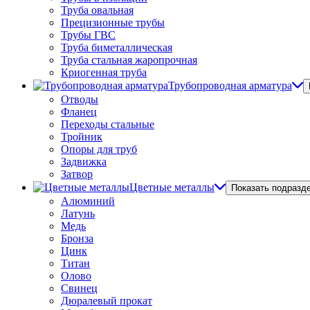
Труба овальная
Прецизионные трубы
Трубы ГВС
Труба биметаллическая
Труба стальная жаропрочная
Криогенная труба
Трубопроводная арматура
Отводы
Фланец
Переходы стальные
Тройник
Опоры для труб
Задвижка
Затвор
Цветные металлы
Показать подразд
Алюминий
Латунь
Медь
Бронза
Цинк
Титан
Олово
Свинец
Дюралевый прокат