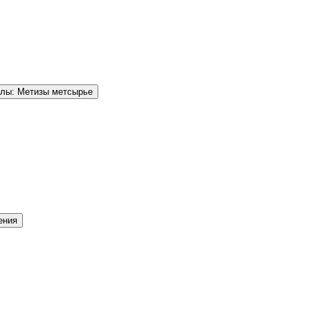
елы: Метизы метсырье
ения