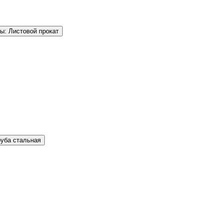
ы: Листовой прокат
руба стальная