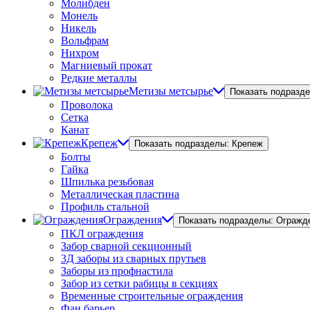
Молибден
Монель
Никель
Вольфрам
Нихром
Магниевый прокат
Редкие металлы
Метизы метсырье
Показать подразд
Проволока
Сетка
Канат
Крепеж
Показать подразделы: Крепеж
Болты
Гайка
Шпилька резьбовая
Металлическая пластина
Профиль стальной
Ограждения
Показать подразделы: Огражд
ПКЛ ограждения
Забор сварной секционный
3Д заборы из сварных прутьев
Заборы из профнастила
Забор из сетки рабицы в секциях
Временные строительные ограждения
Фан барьер