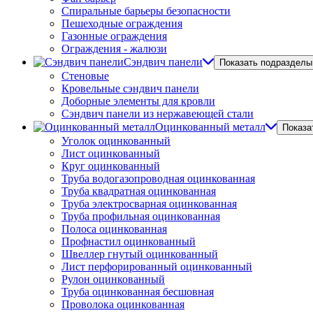
Спиральные барьеры безопасности
Пешеходные ограждения
Газонные ограждения
Ограждения - жалюзи
Сэндвич панели
Показать подразделы
Стеновые
Кровельные сэндвич панели
Доборные элементы для кровли
Сэндвич панели из нержавеющей стали
Оцинкованный металл
Показа
Уголок оцинкованный
Лист оцинкованный
Круг оцинкованный
Труба водогазопроводная оцинкованная
Труба квадратная оцинкованная
Труба электросварная оцинкованная
Труба профильная оцинкованная
Полоса оцинкованная
Профнастил оцинкованный
Швеллер гнутый оцинкованный
Лист перфорированный оцинкованный
Рулон оцинкованный
Труба оцинкованная бесшовная
Проволока оцинкованная