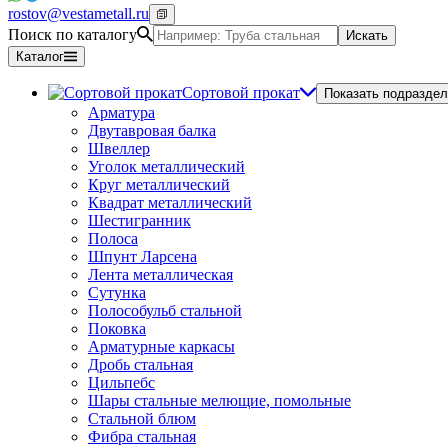
rostov@vestametall.ru
Поиск по каталогу
Искать
Каталог
Сортовой прокат
Показать подраздел
Арматура
Двутавровая балка
Швеллер
Уголок металлический
Круг металлический
Квадрат металлический
Шестигранник
Полоса
Шпунт Ларсена
Лента металлическая
Сутунка
Полособульб стальной
Поковка
Арматурные каркасы
Дробь стальная
Цильпебс
Шары стальные мелющие, помольные
Стальной блюм
Фибра стальная