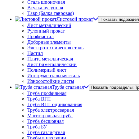
Сталь шпоночная
Втулка чугунная
Тавр (Балка тавровая)
Листовой прокат
Показать подраздел
Лист металлический
Рулонный прокат
Профнастил
Доборные элементы
Электротехническая сталь
Настил
Плита металлическая
Лист биметаллический
Полимерный лист
Инструментальная сталь
Износостойкие листы
Труба стальная
Показать подразделы: Т
Труба профильная
Труба ВГП
Труба ВГП оцинкованная
Труба электросварная
Магистральная труба
Труба бесшовная
Труба БУ
Труба газлифтная
Трубы в изоляции