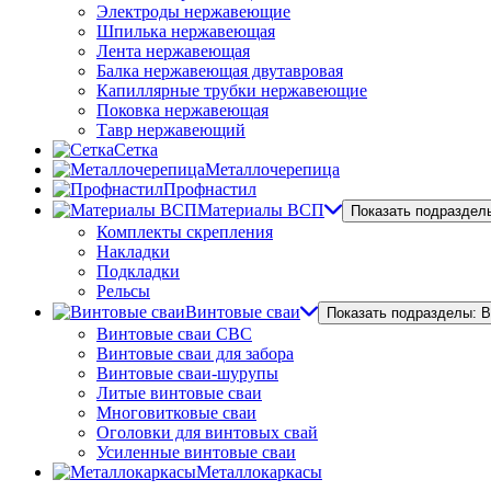
Электроды нержавеющие
Шпилька нержавеющая
Лента нержавеющая
Балка нержавеющая двутавровая
Капиллярные трубки нержавеющие
Поковка нержавеющая
Тавр нержавеющий
Сетка
Металлочерепица
Профнастил
Материалы ВСП
Показать подраздел
Комплекты скрепления
Накладки
Подкладки
Рельсы
Винтовые сваи
Показать подразделы: 
Винтовые сваи СВС
Винтовые сваи для забора
Винтовые сваи-шурупы
Литые винтовые сваи
Многовитковые сваи
Оголовки для винтовых свай
Усиленные винтовые сваи
Металлокаркасы