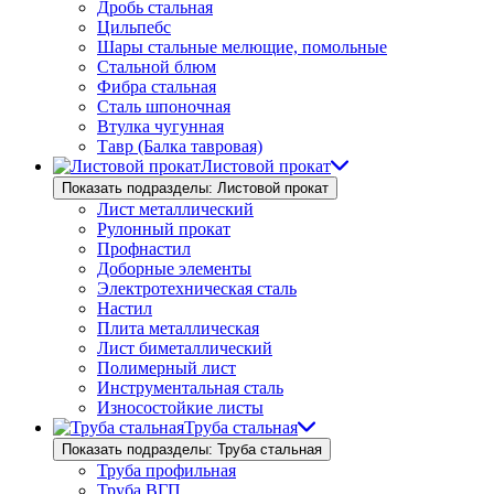
Дробь стальная
Цильпебс
Шары стальные мелющие, помольные
Стальной блюм
Фибра стальная
Сталь шпоночная
Втулка чугунная
Тавр (Балка тавровая)
Листовой прокат
Показать подразделы: Листовой прокат
Лист металлический
Рулонный прокат
Профнастил
Доборные элементы
Электротехническая сталь
Настил
Плита металлическая
Лист биметаллический
Полимерный лист
Инструментальная сталь
Износостойкие листы
Труба стальная
Показать подразделы: Труба стальная
Труба профильная
Труба ВГП