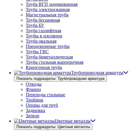
Труба ВГП оцинкованная
Труба электросварная
Магистральная труба
Труба бесшовная
Труба БУ
Труба газлифтная
Трубы в изоляции
Труба овальная
Прецизионные трубы
Трубы ГВС
Труба биметаллическая
Труба стальная жаропрочная
Криогенная труба
Трубопроводная арматура
Показать подразделы: Трубопроводная арматура
Отводы
Фланец
Переходы стальные
Тройник
Опоры для труб
Задвижка
Затвор
Цветные металлы
Показать подразделы: Цветные металлы