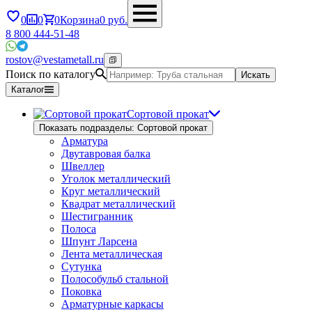
0
0
0
Корзина
0
руб.
8 800 444-51-48
rostov@vestametall.ru
Поиск по каталогу
Искать
Каталог
Сортовой прокат
Показать подразделы: Сортовой прокат
Арматура
Двутавровая балка
Швеллер
Уголок металлический
Круг металлический
Квадрат металлический
Шестигранник
Полоса
Шпунт Ларсена
Лента металлическая
Сутунка
Полособульб стальной
Поковка
Арматурные каркасы