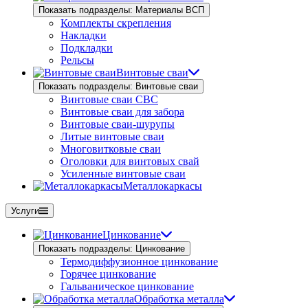
Показать подразделы: Материалы ВСП
Комплекты скрепления
Накладки
Подкладки
Рельсы
Винтовые сваи
Показать подразделы: Винтовые сваи
Винтовые сваи СВС
Винтовые сваи для забора
Винтовые сваи-шурупы
Литые винтовые сваи
Многовитковые сваи
Оголовки для винтовых свай
Усиленные винтовые сваи
Металлокаркасы
Услуги
Цинкование
Показать подразделы: Цинкование
Термодиффузионное цинкование
Горячее цинкование
Гальваническое цинкование
Обработка металла