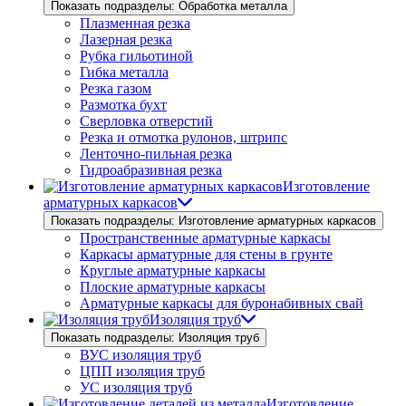
Показать подразделы: Обработка металла
Плазменная резка
Лазерная резка
Рубка гильотиной
Гибка металла
Резка газом
Размотка бухт
Сверловка отверстий
Резка и отмотка рулонов, штрипс
Ленточно-пильная резка
Гидроабразивная резка
Изготовление
арматурных каркасов
Показать подразделы: Изготовление арматурных каркасов
Пространственные арматурные каркасы
Каркасы арматурные для стены в грунте
Круглые арматурные каркасы
Плоские арматурные каркасы
Арматурные каркасы для буронабивных свай
Изоляция труб
Показать подразделы: Изоляция труб
ВУС изоляция труб
ЦПП изоляция труб
УС изоляция труб
Изготовление