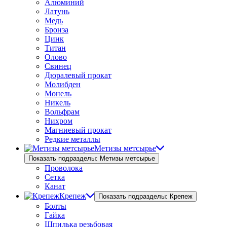
Алюминий
Латунь
Медь
Бронза
Цинк
Титан
Олово
Свинец
Дюралевый прокат
Молибден
Монель
Никель
Вольфрам
Нихром
Магниевый прокат
Редкие металлы
Метизы метсырье
Показать подразделы: Метизы метсырье
Проволока
Сетка
Канат
Крепеж
Показать подразделы: Крепеж
Болты
Гайка
Шпилька резьбовая